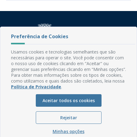
Preferência de Cookies
Usamos cookies e tecnologias semelhantes que são
Rua do Imperador, 78, Centro
necessárias para operar o site. Você pode consentir com
CEP: 58.280-000 - Mamanguape/PB
o nosso uso de cookies clicando em "Aceitar" ou
gerenciar suas preferências clicando em “Minhas opções”.
Fone: (83) 3292-2246
Para obter mais informações sobre os tipos de cookies,
Email: comunicacao@mamanguape.pb.gov.br
como utilizamos e quais dados são coletados, leia nossa
Expediente: Segunda à Sexta, das 08h às 13h
Política de Privacidade
.
Mapa do Site
Aceitar todos os cookies
Perguntas frequentes
Manual de Navegação
Rejeitar
Glossário
Minhas opções
Ouvidoria