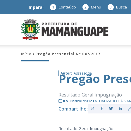
Ir para:
1
Conteúdo
2
Menu
3
Busca
Prefeitura
Início
Pregão Presencial Nº 047/2017
de
Pregão Pres
Autor:
Assessoria
Mamanguap
Resultado Geral Impugnação
07/08/2018 15H23
ATUALIZADO HÁ 5 A
Compartilhe:
–
Resultado Geral Impugnação