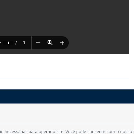
Rua do Imperador, 78, Centro
CEP: 58.280-000 - Mamanguape/PB
Fone: (83) 3292-2246
o necessárias para operar o site. Você pode consentir com o nosso
Email: comunicacao@mamanguape.pb.gov.br