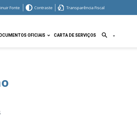
inuir Fonte
Contraste
Transparência Fiscal
OCUMENTOS OFICIAIS
CARTA DE SERVIÇOS
ão
S