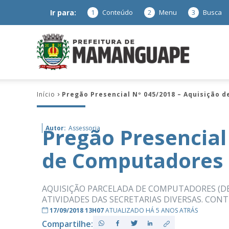
Ir para:
1
Conteúdo
2
Menu
3
Busca
Prefeitura
Início
Pregão Presencial Nº 045/2018 – Aquisição 
de
Pregão Presencial
Autor:
Assessoria
de Computadores
Mamanguap
AQUISIÇÃO PARCELADA DE COMPUTADORES (D
ATIVIDADES DAS SECRETARIAS DIVERSAS. CO
17/09/2018 13H07
ATUALIZADO HÁ 5 ANOS ATRÁS
–
Compartilhe: