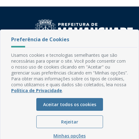
Preferência de Cookies
Rua do Imperador, 78, Centro
Usamos cookies e tecnologias semelhantes que são
CEP: 58.280-000 - Mamanguape/PB
necessárias para operar o site. Você pode consentir com
Fone: (83) 3292-2246
o nosso uso de cookies clicando em "Aceitar" ou
Email: comunicacao@mamanguape.pb.gov.br
gerenciar suas preferências clicando em “Minhas opções”.
Para obter mais informações sobre os tipos de cookies,
Expediente: Segunda à Sexta, das 08h às 13h
como utilizamos e quais dados são coletados, leia nossa
Política de Privacidade
.
Mapa do Site
Perguntas frequentes
Aceitar todos os cookies
Manual de Navegação
Glossário
Rejeitar
Ouvidoria
Minhas opções
Serviços Internos