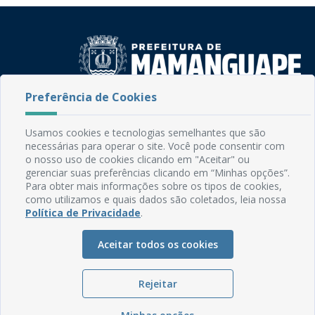
Preferência de Cookies
Rua do Imperador, 78, Centro
CEP: 58.280-000 - Mamanguape/PB
Usamos cookies e tecnologias semelhantes que são
Fone: (83) 3292-2246
necessárias para operar o site. Você pode consentir com
Email: comunicacao@mamanguape.pb.gov.br
o nosso uso de cookies clicando em "Aceitar" ou
Expediente: Segunda à Sexta, das 08h às 13h
gerenciar suas preferências clicando em “Minhas opções”.
Para obter mais informações sobre os tipos de cookies,
como utilizamos e quais dados são coletados, leia nossa
Mapa do Site
Política de Privacidade
.
Perguntas frequentes
Manual de Navegação
Aceitar todos os cookies
Glossário
Rejeitar
Ouvidoria
Serviços Internos