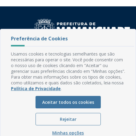
Preferência de Cookies
Rua do Imperador, 78, Centro
Usamos cookies e tecnologias semelhantes que são
CEP: 58.280-000 - Mamanguape/PB
necessárias para operar o site. Você pode consentir com
Fone: (83) 3292-2246
o nosso uso de cookies clicando em "Aceitar" ou
Email: comunicacao@mamanguape.pb.gov.br
gerenciar suas preferências clicando em “Minhas opções”.
Para obter mais informações sobre os tipos de cookies,
Expediente: Segunda à Sexta, das 08h às 13h
como utilizamos e quais dados são coletados, leia nossa
Política de Privacidade
.
Mapa do Site
Perguntas frequentes
Aceitar todos os cookies
Manual de Navegação
Glossário
Rejeitar
Ouvidoria
Minhas opções
Serviços Internos