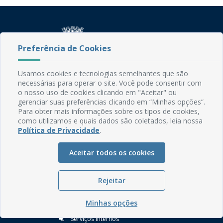
Preferência de Cookies
Usamos cookies e tecnologias semelhantes que são
Rua do Imperador, 78, Centro
necessárias para operar o site. Você pode consentir com
CEP: 58.280-000 - Mamanguape/PB
o nosso uso de cookies clicando em "Aceitar" ou
Fone: (83) 3292-2246
gerenciar suas preferências clicando em “Minhas opções”.
Para obter mais informações sobre os tipos de cookies,
Email: comunicacao@mamanguape.pb.gov.br
como utilizamos e quais dados são coletados, leia nossa
Expediente: Segunda à Sexta, das 08h às 13h
Política de Privacidade
.
Mapa do Site
Aceitar todos os cookies
Perguntas frequentes
Manual de Navegação
Rejeitar
Glossário
Minhas opções
Ouvidoria
Serviços Internos