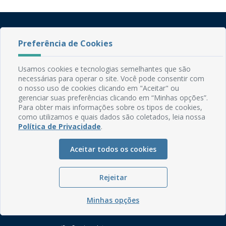
Preferência de Cookies
Usamos cookies e tecnologias semelhantes que são
necessárias para operar o site. Você pode consentir com
Rua do Imperador, 78, Centro
o nosso uso de cookies clicando em "Aceitar" ou
gerenciar suas preferências clicando em “Minhas opções”.
CEP: 58.280-000 - Mamanguape/PB
Para obter mais informações sobre os tipos de cookies,
Fone: (83) 3292-2246
como utilizamos e quais dados são coletados, leia nossa
Email: comunicacao@mamanguape.pb.gov.br
Política de Privacidade
.
Expediente: Segunda à Sexta, das 08h às 13h
Aceitar todos os cookies
Mapa do Site
Perguntas frequentes
Rejeitar
Manual de Navegação
Glossário
Minhas opções
Ouvidoria