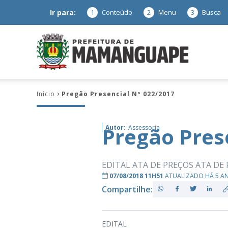
Ir para:
1
Conteúdo
2
Menu
3
Busca
Prefeitura
Início
Pregão Presencial Nº 022/2017
de
Pregão Pres
Autor:
Assessoria
Mamanguap
EDITAL ATA DE PREÇOS ATA 
07/08/2018 11H51
ATUALIZADO HÁ 5 A
Compartilhe:
–
EDITAL