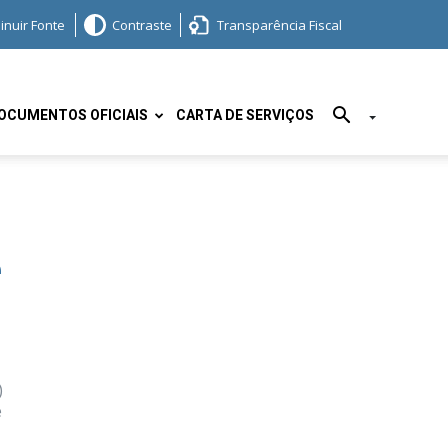
inuir Fonte
Contraste
Transparência Fiscal
OCUMENTOS OFICIAIS
CARTA DE SERVIÇOS
e
)
e