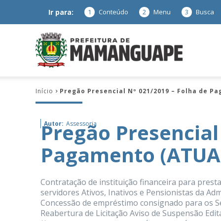
Ir para:
1
Conteúdo
2
Menu
3
Busca
Prefeitura
Início
Pregão Presencial Nº 021/2019 – Folha de 
de
Pregão Presencial
Autor:
Assessoria
Pagamento (ATUA
Mamanguap
Contratação de instituição financeira para prest
servidores Ativos, Inativos e Pensionistas da Adm
Concessão de empréstimo consignado para os Ser
–
Reabertura de Licitação Aviso de Suspensão Edit