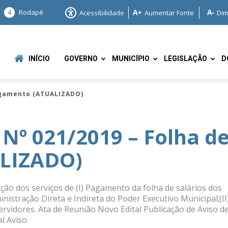
4
Rodapé
Acessibilidade
Aumentar Fonte
Dim
INÍCIO
GOVERNO
MUNICÍPIO
LEGISLAÇÃO
D
Pagamento (ATUALIZADO)
 Nº 021/2019 – Folha d
LIZADO)
e
ação dos serviços de (I) Pagamento da folha de salários dos
inistração Direta e Indireta do Poder Executivo Municipal;(II
vidores. Ata de Reunião Novo Edital Publicação de Aviso d
al Aviso