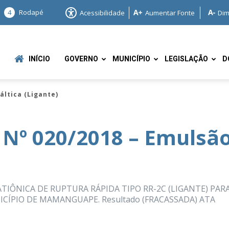
4
Rodapé
Acessibilidade
Aumentar Fonte
Dim
INÍCIO
GOVERNO
MUNICÍPIO
LEGISLAÇÃO
D
áltica (Ligante)
 Nº 020/2018 – Emulsã
e
TIÔNICA DE RUPTURA RÁPIDA TIPO RR-2C (LIGANTE) PARA
CÍPIO DE MAMANGUAPE. Resultado (FRACASSADA) ATA