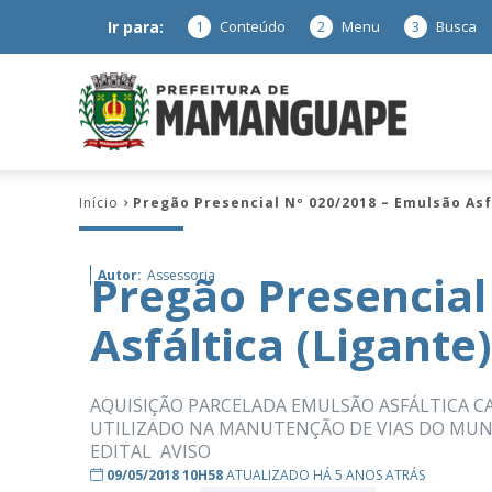
Ir para:
1
Conteúdo
2
Menu
3
Busca
Prefeitura
Início
Pregão Presencial Nº 020/2018 – Emulsão Asf
de
Pregão Presencial
Autor:
Assessoria
Asfáltica (Ligante)
Mamanguap
AQUISIÇÃO PARCELADA EMULSÃO ASFÁLTICA CA
UTILIZADO NA MANUTENÇÃO DE VIAS DO MUNI
EDITAL AVISO
–
09/05/2018 10H58
ATUALIZADO HÁ 5 ANOS ATRÁS