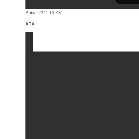
Baixar [221.19 KB]
ATA