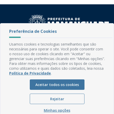
Preferência de Cookies
Rua do Imperador, 78, Centro
Usamos cookies e tecnologias semelhantes que são
CEP: 58.280-000 - Mamanguape/PB
necessárias para operar o site. Você pode consentir com
Fone: (83) 3292-2246
o nosso uso de cookies clicando em "Aceitar" ou
Email: comunicacao@mamanguape.pb.gov.br
gerenciar suas preferências clicando em “Minhas opções”.
Para obter mais informações sobre os tipos de cookies,
Expediente: Segunda à Sexta, das 08h às 13h
como utilizamos e quais dados são coletados, leia nossa
Política de Privacidade
.
Mapa do Site
Perguntas frequentes
Aceitar todos os cookies
Manual de Navegação
Glossário
Rejeitar
Ouvidoria
Minhas opções
Serviços Internos