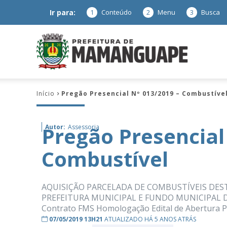
Ir para:
1
Conteúdo
2
Menu
3
Busca
Prefeitura
Início
Pregão Presencial Nº 013/2019 – Combustíve
de
Pregão Presencial
Autor:
Assessoria
Combustível
Mamanguap
AQUISIÇÃO PARCELADA DE COMBUSTÍVEIS DES
PREFEITURA MUNICIPAL E FUNDO MUNICIPAL DE S
Contrato FMS Homologação Edital de Abertura Pub
–
07/05/2019 13H21
ATUALIZADO HÁ 5 ANOS ATRÁS