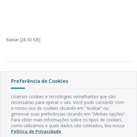
Baixar [26.50 KB]
Preferência de Cookies
Usamos cookies e tecnologias semelhantes que são
necessárias para operar o site. Você pode consentir com
o nosso uso de cookies clicando em "Aceitar" ou
gerenciar suas preferências clicando em “Minhas opções”.
Rua do Imperador, 78, Centro
Para obter mais informações sobre os tipos de cookies,
CEP: 58.280-000 - Mamanguape/PB
como utilizamos e quais dados são coletados, leia nossa
Fone: (83) 3292-2246
Política de Privacidade
.
Email: comunicacao@mamanguape.pb.gov.br