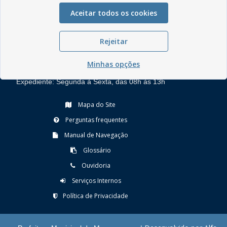
Aceitar todos os cookies
Rua do Imperador, 78, Centro
Rejeitar
CEP: 58.280-000 - Mamanguape/PB
Fone: (83) 3292-2246
Minhas opções
Email: comunicacao@mamanguape.pb.gov.br
Expediente: Segunda à Sexta, das 08h às 13h
Mapa do Site
Perguntas frequentes
Manual de Navegação
Glossário
Ouvidoria
Serviços Internos
Política de Privacidade