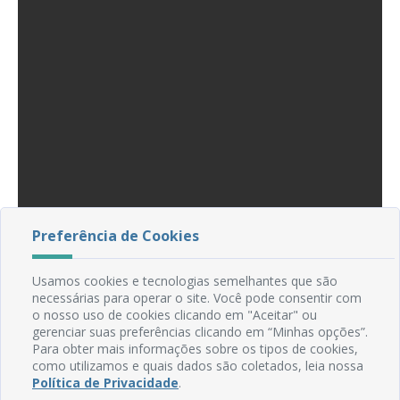
Preferência de Cookies
Baixar [556.47 KB]
Usamos cookies e tecnologias semelhantes que são
necessárias para operar o site. Você pode consentir com
o nosso uso de cookies clicando em "Aceitar" ou
gerenciar suas preferências clicando em “Minhas opções”.
Para obter mais informações sobre os tipos de cookies,
como utilizamos e quais dados são coletados, leia nossa
Política de Privacidade
.