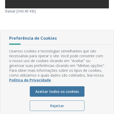
Baixar [343.40 KB]
Preferência de Cookies
Usamos cookies e tecnologias semelhantes que são
necessárias para operar o site. Você pode consentir com
o nosso uso de cookies clicando em "Aceitar" ou
gerenciar suas preferências clicando em “Minhas opções”.
Para obter mais informações sobre os tipos de cookies,
como utilizamos e quais dados são coletados, leia nossa
Política de Privacidade
.
Rua do Imperador, 78, Centro
CEP: 58.280-000 - Mamanguape/PB
Aceitar todos os cookies
Fone: (83) 3292-2246
Email: comunicacao@mamanguape.pb.gov.br
Rejeitar
Expediente: Segunda à Sexta, das 08h às 13h