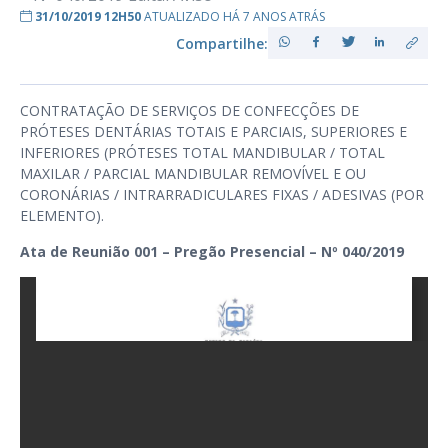
31/10/2019 12H50
ATUALIZADO HÁ 7 ANOS ATRÁS
Compartilhe:
CONTRATAÇÃO DE SERVIÇOS DE CONFECÇÕES DE
PRÓTESES DENTÁRIAS TOTAIS E PARCIAIS, SUPERIORES E
INFERIORES (PRÓTESES TOTAL MANDIBULAR / TOTAL
MAXILAR / PARCIAL MANDIBULAR REMOVÍVEL E OU
CORONÁRIAS / INTRARRADICULARES FIXAS / ADESIVAS (POR
ELEMENTO).
Ata de Reunião 001 – Pregão Presencial – Nº 040/2019