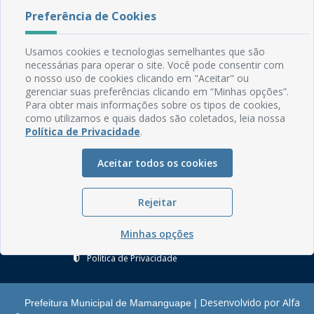
Preferência de Cookies
Rua do Imperador, 78, Centro
Usamos cookies e tecnologias semelhantes que são
CEP: 58.280-000 - Mamanguape/PB
necessárias para operar o site. Você pode consentir com
Fone: (83) 3292-2246
o nosso uso de cookies clicando em "Aceitar" ou
Email: comunicacao@mamanguape.pb.gov.br
gerenciar suas preferências clicando em “Minhas opções”.
Expediente: Segunda à Sexta, das 08h às 13h
Para obter mais informações sobre os tipos de cookies,
como utilizamos e quais dados são coletados, leia nossa
Política de Privacidade
.
Mapa do Site
Perguntas frequentes
Aceitar todos os cookies
Manual de Navegação
Glossário
Rejeitar
Ouvidoria
Minhas opções
Serviços Internos
Política de Privacidade
Desenvolvido por Alfa
Prefeitura Municipal de Mamanguape |