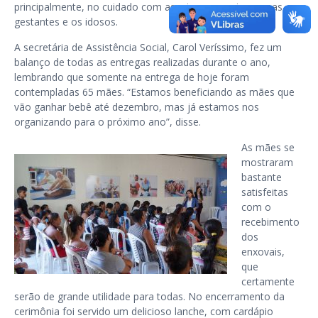
principalmente, no cuidado com as crianças, os jovens, as
gestantes e os idosos.
A secretária de Assistência Social, Carol Veríssimo, fez um
balanço de todas as entregas realizadas durante o ano,
lembrando que somente na entrega de hoje foram
contempladas 65 mães. “Estamos beneficiando as mães que
vão ganhar bebê até dezembro, mas já estamos nos
organizando para o próximo ano”, disse.
As mães se
mostraram
bastante
satisfeitas
com o
recebimento
dos
enxovais,
que
certamente
serão de grande utilidade para todas. No encerramento da
cerimônia foi servido um delicioso lanche, com cardápio