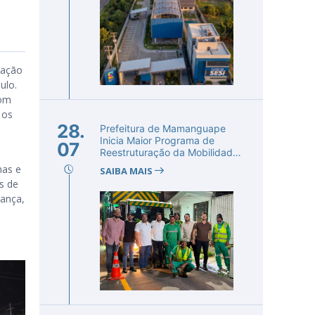
zação
ulo.
com
 os
28.
Prefeitura de Mamanguape
Inicia Maior Programa de
07
Reestruturação da Mobilidade
Urba...
nas e
SAIBA MAIS
s de
rança,