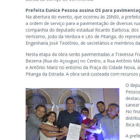
Prefeita Eunice Pessoa assina OS para pavimenta
Na abertura do evento, que ocorreu às 20h00, a prefeit
a ordem de serviço para a pavimentação de diversas rua
companhia do deputado estadual Ricardo Barbosa, dos 
Veríssimo, João da Verdura e Lito de Pitanga, do repr
Engenharia José Teotônio, de secretários e membros da
Nesta etapa da obra serão pavimentadas a Travessa Fran
Bezerra (Rua do Açougue) no Centro, a Rua Antônio Máx
e Antônio Mariz no entorno da Praça do Cidade Nova, a 
Pitanga da Estrada. A obra será custeada com recursos p
O depu
Pessoa
destac
sanear 
No fin
distri
Bica d
A pref