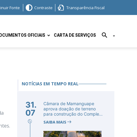
inuir Fonte
Contraste
Transparência Fiscal
OCUMENTOS OFICIAIS
CARTA DE SERVIÇOS
NOTÍCIAS EM TEMPO REAL
31.
Câmara de Mamanguape
aprova doação de terreno
07
da
para construção do Complexo
Educac...
SAIBA MAIS
ntes.