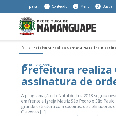
Ir para:
1
Conteúdo
2
Menu
3
Busca
Prefeitura
Início
Prefeitura realiza Cantata Natalina e assin
de
Prefeitura realiza
Autor:
Assessoria
assinatura de ord
Mamanguap
A programação do Natal de Luz 2018 seguiu neste
em frente a Igreja Matriz São Pedro e São Paulo.
grande estrutura com cadeiras, disciplinadores e
–
O evento […]