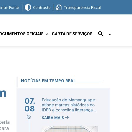
inuir Fonte
Contraste
Transparência Fiscal
OCUMENTOS OFICIAIS
CARTA DE SERVIÇOS
NOTÍCIAS EM TEMPO REAL
em
07.
Educação de Mamanguape
atinge marcas históricas no
08
IDEB e consolida liderança
no...
SAIBA MAIS
ceria
para