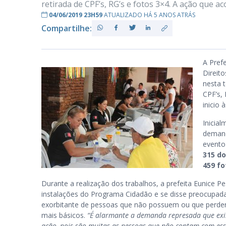
retirada de CPF’s, RG’s e fotos 3×4. A ação que ac
04/06/2019 23H59
ATUALIZADO HÁ 5 ANOS ATRÁS
Compartilhe:
PB
A Pref
Direit
nesta 
CPF’s, 
inicio 
Inicia
demand
evento
315 d
459 fo
Durante a realização dos trabalhos, a prefeita Eunice P
instalações do Programa Cidadão e se disse preocupa
exorbitante de pessoas que não possuem ou que perd
mais básicos.
“É alarmante a demanda represada que exis
ação, pois são muitas as pessoas que não contam com es