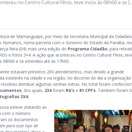
onteceu no Centro Cultural Fênix, teve inicio às 08h00 e se [
eitura de Mamanguape, por meio da Secretaria Municipal da Cidadani
os Humanos, numa parceria com o Governo do Estado da Paraíba, rea
terça-feira (04) mais uma edição do
Programa Cidadão
, para retira
RG’s e fotos 3×4. A ação que aconteceu no Centro Cultural Fênix, tev
às 08h00 e se estendeu até às 17h00.
lmente estavam previstos 200 atendimentos, mas devido a grande
a existente na cidade e na região, no decorrer do dia a organização
 resolveu distribuir algumas senhas extras. No total foram confecci
ocumentos
, dos quais,
234
foram
RG’s
e
81 CPF’s
. Também foram ti
tografias 3X4
.
essoa esteve visitando as
da com o número
eram os documentos
te para esse tipo de
ses documentos”
, disse a