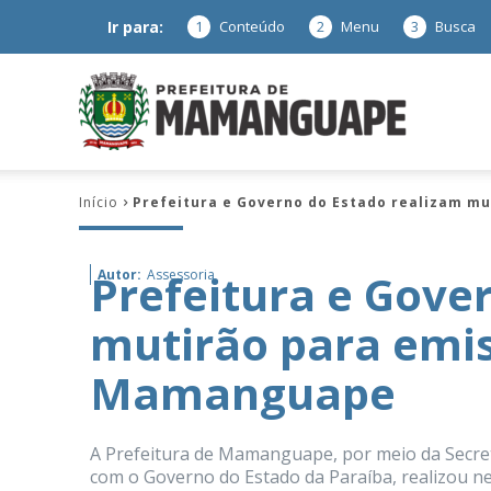
Ir para:
1
Conteúdo
2
Menu
3
Busca
Prefeitura
Início
Prefeitura e Governo do Estado realizam 
de
Prefeitura e Gove
Autor:
Assessoria
mutirão para emi
Mamanguap
Mamanguape
A Prefeitura de Mamanguape, por meio da Secret
–
com o Governo do Estado da Paraíba, realizou ne