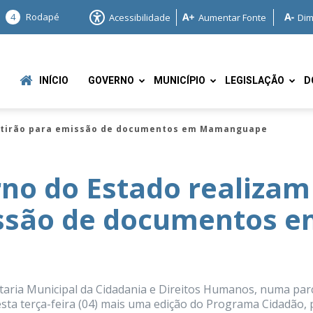
4
Rodapé
Acessibilidade
Aumentar Fonte
Dim
INÍCIO
GOVERNO
MUNICÍPIO
LEGISLAÇÃO
D
mutirão para emissão de documentos em Mamanguape
rno do Estado realizam
ssão de documentos 
e
aria Municipal da Cidadania e Direitos Humanos, numa par
sta terça-feira (04) mais uma edição do Programa Cidadão, 