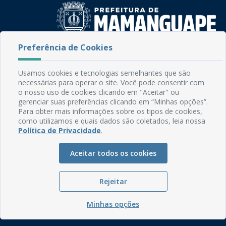
Preferência de Cookies
Rua do Imperador, 78, Centro
CEP: 58.280-000 - Mamanguape/PB
Usamos cookies e tecnologias semelhantes que são
Fone: (83) 3292-2246
necessárias para operar o site. Você pode consentir com
Email: comunicacao@mamanguape.pb.gov.br
o nosso uso de cookies clicando em "Aceitar" ou
Expediente: Segunda à Sexta, das 08h às 13h
gerenciar suas preferências clicando em “Minhas opções”.
Para obter mais informações sobre os tipos de cookies,
como utilizamos e quais dados são coletados, leia nossa
Mapa do Site
Política de Privacidade
.
Perguntas frequentes
Manual de Navegação
Aceitar todos os cookies
Glossário
Rejeitar
Ouvidoria
Serviços Internos
Minhas opções
Política de Privacidade