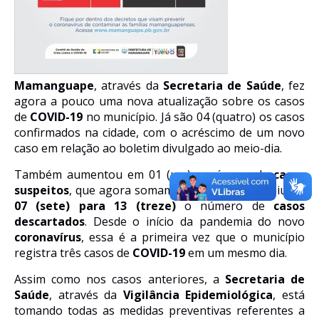
Mamanguape
, através da
Secretaria de Saúde
, fez
agora a pouco uma nova atualização sobre os casos
de
COVID-19
no município. Já são
04 (
quatro
)
os casos
confirmados
na cidade
, com
o
acréscimo de um novo
caso em relação ao boletim divulgado ao meio-dia.
Também aumentou em
01 (
um
)
o número de
casos
suspeitos
,
que agora somam
15 (quinze)
,
e subiu
de
0
7
(sete)
para 13
(treze)
o número de
casos
descartados
. Desde o início da pandemia do novo
coronavírus
, essa é a primeira vez que o município
registra três casos de
COVID-19
em um mesmo dia.
Assim como nos casos anteriores, a
Secretaria de
Saúde
, através da
Vigilância Epidemiológica
, está
tomando todas as medidas
preventivas
referentes a