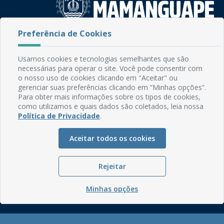
Preferência de Cookies
Rua do Imperador, 78, Centro
CEP: 58.280-000 - Mamanguape/PB
Usamos cookies e tecnologias semelhantes que são
Fone: (83) 3292-2246
necessárias para operar o site. Você pode consentir com
Email: comunicacao@mamanguape.pb.gov.br
o nosso uso de cookies clicando em "Aceitar" ou
Expediente: Segunda à Sexta, das 08h às 13h
gerenciar suas preferências clicando em “Minhas opções”.
Para obter mais informações sobre os tipos de cookies,
Mapa do Site
como utilizamos e quais dados são coletados, leia nossa
Política de Privacidade
.
Perguntas frequentes
Manual de Navegação
Aceitar todos os cookies
Glossário
Ouvidoria
Rejeitar
Serviços Internos
Minhas opções
Política de Privacidade