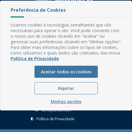
Preferência de Cookies
Usamos cookies e tecnologias semelhantes que são
Rua do Imperador, 78, Centro
necessárias para operar o site. Você pode consentir com
CEP: 58.280-000 - Mamanguape/PB
o nosso uso de cookies clicando em "Aceitar" ou
Fone: (83) 3292-2246
gerenciar suas preferências clicando em “Minhas opções”.
Email: comunicacao@mamanguape.pb.gov.br
Para obter mais informações sobre os tipos de cookies,
Expediente: Segunda à Sexta, das 08h às 13h
como utilizamos e quais dados são coletados, leia nossa
Política de Privacidade
.
Mapa do Site
Aceitar todos os cookies
Perguntas frequentes
Manual de Navegação
Rejeitar
Glossário
Ouvidoria
Minhas opções
Serviços Internos
Política de Privacidade