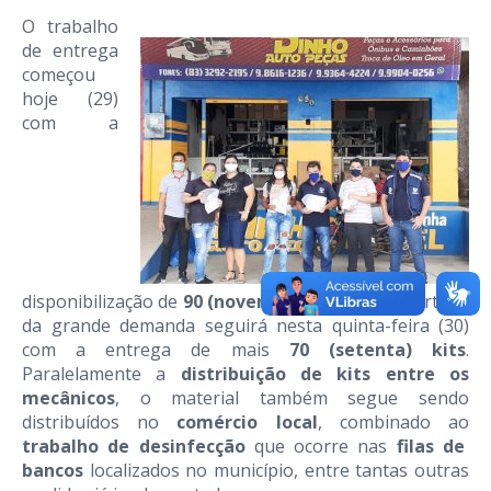
O trabalho
de entrega
começou
hoje
(29)
com a
disponibilização de
90 (noventa) kits
,
mas em virtude
da
grande
demanda seguirá nesta quinta-feira
(30)
com a entrega de mais
70 (setenta) kits
.
Paralelamente a
distribuição de kits entre os
mecânicos
, o material
também segue sendo
distribuídos
n
o
comércio local
,
combinado ao
trabalho de desinfecção
que
ocorre nas
filas
de
bancos
localizados no município, entre tantas outras