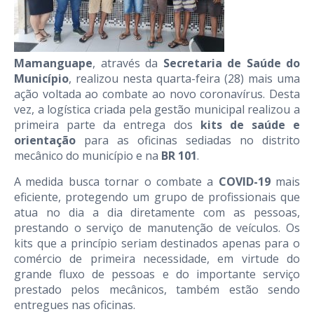
Mamanguape
, através da
Secretaria de Saúde do
Município
,
realizou
nesta quarta-feira
(28) mais uma
ação voltada ao combate ao novo coronavírus. Desta
vez, a logística criada pela gestão municipal realizou
a
primeira parte
da entrega
dos
kits de saúde e
orientação
para as oficinas
sediadas n
o distrito
mecânico do município
e na
BR 101
.
A
medida busca tornar
o combate a
COVID-19
mais
eficiente, protegendo
um grupo
de
profissionais que
atua no dia a dia diretamente com as pessoas,
prestando o serviço de manutenção de veículos
.
Os
kits que a
princípio seriam destinados apenas para o
comércio de primeira necessidade, em virtude do
grande fluxo de pessoas e d
o
importante serviço
prestado pelos mecânicos,
também estão sendo
entregues
nas oficinas
.