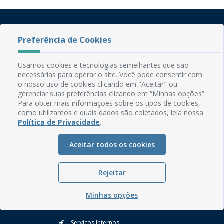
Preferência de Cookies
Usamos cookies e tecnologias semelhantes que são
necessárias para operar o site. Você pode consentir com
Rua do Imperador, 78, Centro
o nosso uso de cookies clicando em "Aceitar" ou
gerenciar suas preferências clicando em “Minhas opções”.
CEP: 58.280-000 - Mamanguape/PB
Para obter mais informações sobre os tipos de cookies,
Fone: (83) 3292-2246
como utilizamos e quais dados são coletados, leia nossa
Email: comunicacao@mamanguape.pb.gov.br
Política de Privacidade
.
Expediente: Segunda à Sexta, das 08h às 13h
Aceitar todos os cookies
Mapa do Site
Perguntas frequentes
Rejeitar
Manual de Navegação
Glossário
Minhas opções
Ouvidoria
Serviços Internos