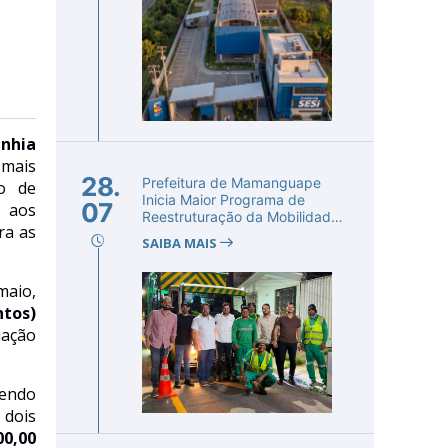
nhia
mais
28.
Prefeitura de Mamanguape
o de
Inicia Maior Programa de
07
s aos
Reestruturação da Mobilidade
ra as
Urba...
SAIBA MAIS
aio,
ntos)
uação
endo
 dois
00,00