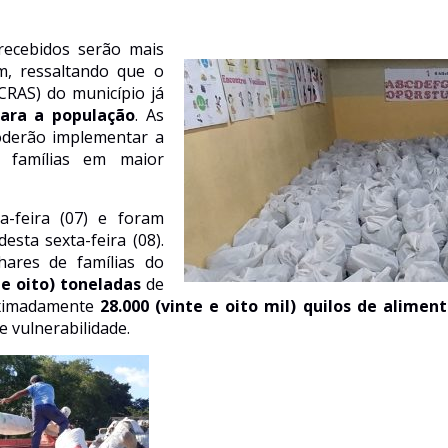
recebidos ser
ão
mais
m,
ressaltando que
o
CRAS
)
do
município já
ara a população
.
A
s
oderão
implementar a
s famílias em maior
-feira (07) e foram
sta sexta-feira (08).
hares de
famílias
do
 e oito) toneladas
de
ximadamente
28.000 (vinte e oito mil) quilos de alimen
e vulnerabilidade
.