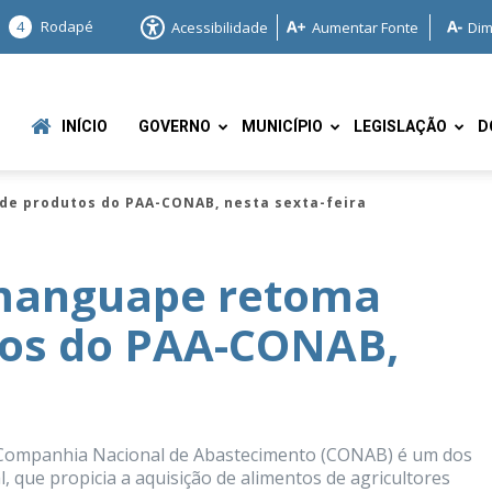
4
Rodapé
Acessibilidade
Aumentar Fonte
Dim
INÍCIO
GOVERNO
MUNICÍPIO
LEGISLAÇÃO
D
e produtos do PAA-CONAB, nesta sexta-feira
amanguape retoma
tos do PAA-CONAB,
e
 Companhia Nacional de Abastecimento (CONAB) é um dos
que propicia a aquisição de alimentos de agricultores