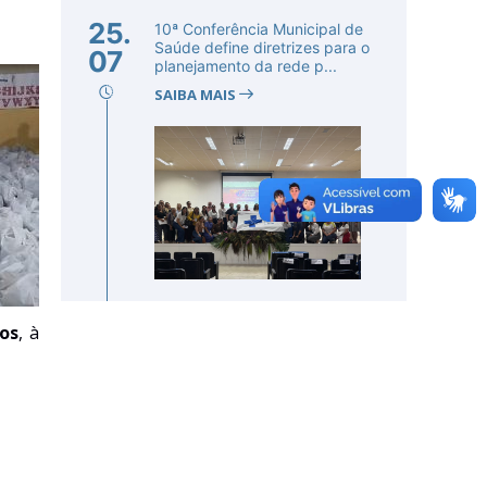
25.
10ª Conferência Municipal de
Saúde define diretrizes para o
07
planejamento da rede p...
SAIBA MAIS
tos
,
à