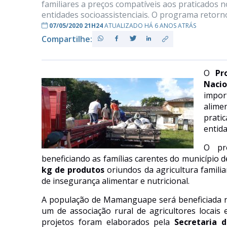
familiares a preços compatíveis aos praticados
entidades socioassistenciais. O programa retorno
07/05/2020 21H24
ATUALIZADO HÁ 6 ANOS ATRÁS
Compartilhe:
PB
O
Pr
Naci
impo
alime
prati
entida
O p
beneficiando as famílias carentes do municípi
kg de produtos
oriundos da agricultura famili
de insegurança alimentar
e
nutricional.
A população de Mamanguape
se
rá
beneficiada
um de associação rural de agricultores locai
projetos foram elaborados pela
Secretaria 