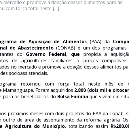
 no mercado e promove a doação desses alimentos para as
u com força total neste […]
ograma de Aquisição de Alimentos
(PAA) da
Compa
onal de Abastecimento
(CONAB) é um dos
p
rogramas 
rtantes do
Governo
Federal, que
propicia a aquisiçã
ntos de agricultores familiares a preços compatívei
cados
n
o mercado e promove a doação desses alimentos pa
des socioassistenciais.
rograma retornou com força total neste
mês
de m
o de Mamanguape. Foram adquiridos
2.800 (dois mil e oitoce
ar para os
beneficiários
do
Bolsa Família
que vivem
em
sit
nos próximos meses com dois projetos do PAA da Conab,
s
s e outro de área de assentamento da reforma agrária.
O
s
da Agricultura do
M
unicípio
, totalizando assim
R$
200.
0