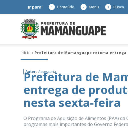
Ir para:
1
Conteúdo
2
Menu
3
Busca
Prefeitura
Início
Prefeitura de Mamanguape retoma entrega d
de
Prefeitura de M
Autor:
Assessoria
entrega de produ
Mamanguap
nesta sexta-feira
O Programa de Aquisição de Alimentos (PAA) da
–
programas mais importantes do Governo Federal, 