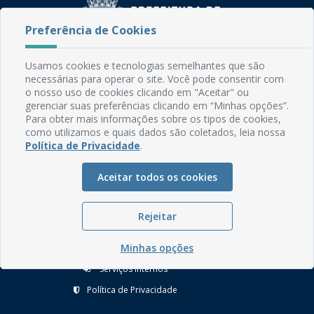
Preferência de Cookies
Usamos cookies e tecnologias semelhantes que são
Rua do Imperador, 78, Centro
necessárias para operar o site. Você pode consentir com
CEP: 58.280-000 - Mamanguape/PB
o nosso uso de cookies clicando em "Aceitar" ou
Fone: (83) 3292-2246
gerenciar suas preferências clicando em “Minhas opções”.
Email: comunicacao@mamanguape.pb.gov.br
Para obter mais informações sobre os tipos de cookies,
como utilizamos e quais dados são coletados, leia nossa
Expediente: Segunda à Sexta, das 08h às 13h
Política de Privacidade
.
Mapa do Site
Aceitar todos os cookies
Perguntas frequentes
Manual de Navegação
Rejeitar
Glossário
Minhas opções
Ouvidoria
Serviços Internos
Política de Privacidade