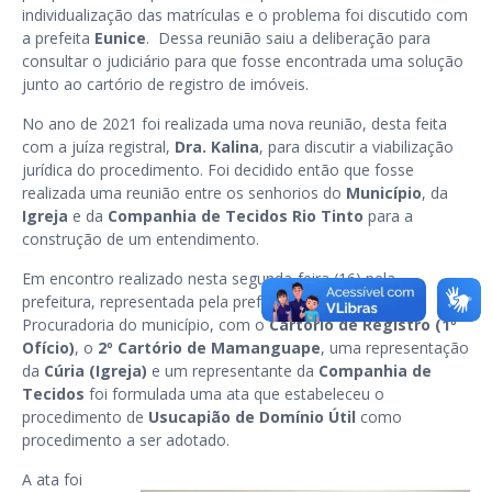
individualização das matrículas e o problema foi discutido com
a prefeita
Eunice
. Dessa reunião saiu a deliberação para
consultar o judiciário para que fosse encontrada uma solução
junto ao cartório de registro de imóveis.
No ano de 2021 foi realizada uma nova reunião, desta feita
com a juíza registral,
Dra. Kalina
, para discutir a viabilização
jurídica do procedimento. Foi decidido então que fosse
realizada uma reunião entre os senhorios do
Município
, da
Igreja
e da
Companhia de Tecidos Rio Tinto
para a
construção de um entendimento.
Em encontro realizado nesta segunda-feira (16) pela
prefeitura, representada pela prefeita Eunice e pela
Procuradoria do município, com o
Cartório de Registro (1º
Ofício)
, o
2º Cartório de Mamanguape
, uma representação
da
Cúria (Igreja)
e um representante da
Companhia de
Tecidos
foi formulada uma ata que estabeleceu o
procedimento de
Usucapião de Domínio Útil
como
procedimento a ser adotado.
A ata foi