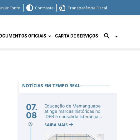
inuir Fonte
Contraste
Transparência Fiscal
OCUMENTOS OFICIAIS
CARTA DE SERVIÇOS
NOTÍCIAS EM TEMPO REAL
07.
Educação de Mamanguape
atinge marcas históricas no
08
IDEB e consolida liderança
no...
SAIBA MAIS