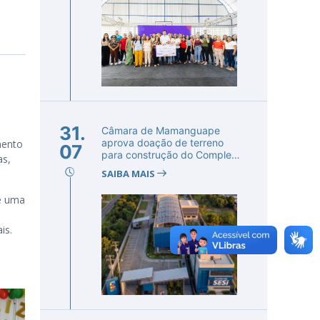
o
31.
Câmara de Mamanguape
aprova doação de terreno
mento
07
para construção do Complexo
as,
Educac...
SAIBA MAIS
e uma
is.