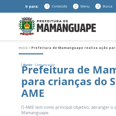
Ir para:
1
Conteúdo
2
Menu
3
Busca
Prefeitura
Início
Prefeitura de Mamanguape realiza ação para
de
Prefeitura de Ma
Autor:
Comunicação
para crianças do S
Mamanguap
AME
O AME tem como principal objetivo, abranger o a
–
Mamanguape.