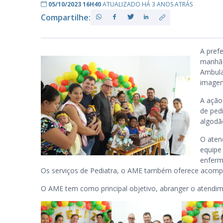
05/10/2023 16H40
ATUALIZADO HÁ 3 ANOS ATRÁS
Compartilhe:
PB
A pref
manhã 
Ambula
imagen
A ação
de ped
algodão
O aten
equipe
enferma
Os serviços de Pediatra, o AME também oferece acompan
O AME tem como principal objetivo, abranger o atendi