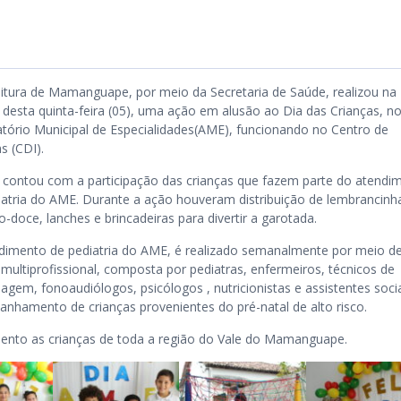
eitura de Mamanguape, por meio da Secretaria de Saúde, realizou na
desta quinta-feira (05), uma ação em alusão ao Dia das Crianças, n
tório Municipal de Especialidades(AME), funcionando no Centro de
s (CDI).
 contou com a participação das crianças que fazem parte do atendi
iatria do AME. Durante a ação houveram distribuição de lembrancinh
-doce, lanches e brincadeiras para divertir a garotada.
dimento de pediatria do AME, é realizado semanalmente por meio d
 multiprofissional, composta por pediatras, enfermeiros, técnicos de
gem, fonoaudiólogos, psicólogos , nutricionistas e assistentes socia
hamento de crianças provenientes do pré-natal de alto risco.
mento as crianças de toda a região do Vale do Mamanguape.