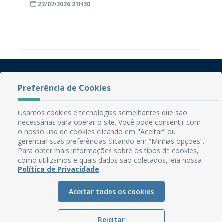
22/07/2026 21H30
Preferência de Cookies
Usamos cookies e tecnologias semelhantes que são
necessárias para operar o site. Você pode consentir com
o nosso uso de cookies clicando em "Aceitar" ou
Rua do Imperador, 78, Centro
gerenciar suas preferências clicando em “Minhas opções”.
CEP: 58.280-000 - Mamanguape/PB
Para obter mais informações sobre os tipos de cookies,
Fone: (83) 3292-2246
como utilizamos e quais dados são coletados, leia nossa
Email: comunicacao@mamanguape.pb.gov.br
Política de Privacidade
.
Expediente: Segunda à Sexta, das 08h às 13h
Aceitar todos os cookies
Mapa do Site
Perguntas frequentes
Rejeitar