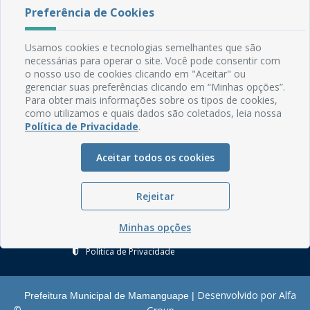
Preferência de Cookies
Rua do Imperador, 78, Centro
Usamos cookies e tecnologias semelhantes que são
CEP: 58.280-000 - Mamanguape/PB
necessárias para operar o site. Você pode consentir com
Fone: (83) 3292-2246
o nosso uso de cookies clicando em "Aceitar" ou
Email: comunicacao@mamanguape.pb.gov.br
gerenciar suas preferências clicando em “Minhas opções”.
Expediente: Segunda à Sexta, das 08h às 13h
Para obter mais informações sobre os tipos de cookies,
como utilizamos e quais dados são coletados, leia nossa
Política de Privacidade
.
Mapa do Site
Perguntas frequentes
Aceitar todos os cookies
Manual de Navegação
Glossário
Rejeitar
Ouvidoria
Minhas opções
Serviços Internos
Política de Privacidade
Desenvolvido por Alfa
Prefeitura Municipal de Mamanguape |
©