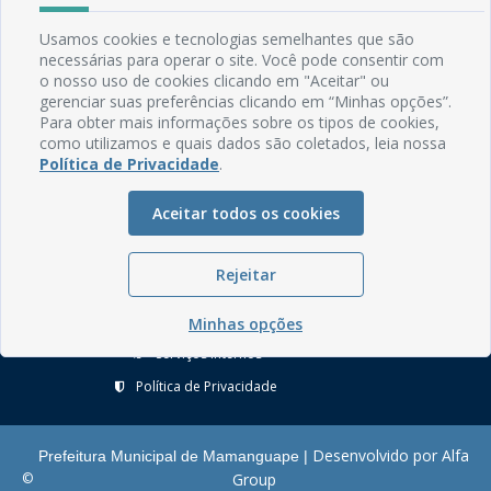
Usamos cookies e tecnologias semelhantes que são
Rua do Imperador, 78, Centro
necessárias para operar o site. Você pode consentir com
CEP: 58.280-000 - Mamanguape/PB
o nosso uso de cookies clicando em "Aceitar" ou
Fone: (83) 3292-2246
gerenciar suas preferências clicando em “Minhas opções”.
Email: comunicacao@mamanguape.pb.gov.br
Para obter mais informações sobre os tipos de cookies,
Expediente: Segunda à Sexta, das 08h às 13h
como utilizamos e quais dados são coletados, leia nossa
Política de Privacidade
.
Mapa do Site
Aceitar todos os cookies
Perguntas frequentes
Manual de Navegação
Rejeitar
Glossário
Ouvidoria
Minhas opções
Serviços Internos
Política de Privacidade
Desenvolvido por Alfa
Prefeitura Municipal de Mamanguape |
©
Group