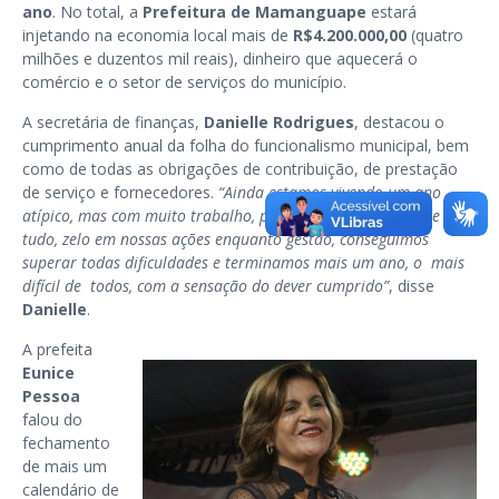
ano
. No total, a
Prefeitura de Mamanguape
estará
injetando na economia local mais de
R$4.200.000,00
(quatro
milhões e duzentos mil reais), dinheiro que aquecerá o
comércio e o setor de serviços do município.
A secretária de finanças,
Danielle Rodrigues
, destacou o
cumprimento anual da folha do funcionalismo municipal, bem
como de todas as obrigações de contribuição, de prestação
de serviço e fornecedores.
“Ainda estamos vivendo um ano
atípico, mas com muito trabalho, planejamento e, acima de
tudo, zelo em nossas ações enquanto gestão, conseguimos
superar todas dificuldades e terminamos mais um ano, o mais
difícil de todos, com a sensação do dever cumprido”
, disse
Danielle
.
A prefeita
Eunice
Pessoa
falou do
fechamento
de mais um
calendário de