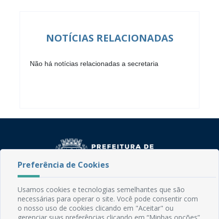
NOTÍCIAS RELACIONADAS
Não há notícias relacionadas a secretaria
Preferência de Cookies
Usamos cookies e tecnologias semelhantes que são
Rua do Imperador, 78, Centro
necessárias para operar o site. Você pode consentir com
CEP: 58.280-000 - Mamanguape/PB
o nosso uso de cookies clicando em "Aceitar" ou
Fone: (83) 3292-2246
gerenciar suas preferências clicando em “Minhas opções”.