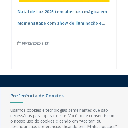
Natal de Luz 2025 tem abertura mágica em
Mamanguape com show de iluminação e
“neve”
08/12/2025 9H31
Preferência de Cookies
Usamos cookies e tecnologias semelhantes que são
necessárias para operar o site. Você pode consentir com
Rua do Imperador, 78, Centro
o nosso uso de cookies clicando em "Aceitar" ou
CEP: 58.280-000 - Mamanguape/PB
gerenciar suas preferências clicando em “Minhas opções”.