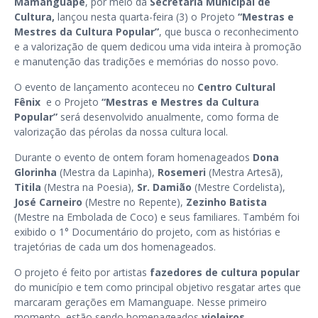
Mamanguape
, por meio da
Secretaria Municipal de
Cultura,
lançou nesta quarta-feira (3) o Projeto
“Mestras e
Mestres da Cultura Popular”
, que busca o reconhecimento
e a valorização de quem dedicou uma vida inteira à promoção
e manutenção das tradições e memórias do nosso povo.
O evento de lançamento aconteceu no
Centro Cultural
Fênix
e o Projeto
“Mestras e Mestres da Cultura
Popular”
será desenvolvido anualmente, como forma de
valorização das pérolas da nossa cultura local.
Durante o evento de ontem foram homenageados
Dona
Glorinha
(Mestra da Lapinha),
Rosemeri
(Mestra Artesã),
Titila
(Mestra na Poesia),
Sr. Damião
(Mestre Cordelista),
José Carneiro
(Mestre no Repente),
Zezinho Batista
(Mestre na Embolada de Coco) e seus familiares. Também foi
exibido o 1° Documentário do projeto, com as histórias e
trajetórias de cada um dos homenageados.
O projeto é feito por artistas
fazedores de cultura popular
do município e tem como principal objetivo resgatar artes que
marcaram gerações em Mamanguape. Nesse primeiro
momento, estão sendo homenageados
violeiros
,