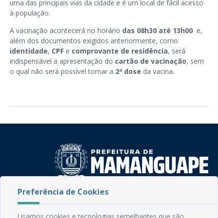
uma das principais vias da cidade e é um local de fácil acesso
à população.
A vacinação acontecerá no horário
das 08h30 até 13h00
e,
além dos documentos exigidos anteriormente, como
identidade
,
CPF
e
comprovante de residência
, será
indispensável a apresentação do
cartão de vacinação
, sem
o qual não será possível tomar a
2ª dose
da vacina.
Preferência de Cookies
Rua do Imperador, 78, Centro
CEP: 58.280-000 - Mamanguape/PB
Usamos cookies e tecnologias semelhantes que são
Fone: (83) 3292-2246