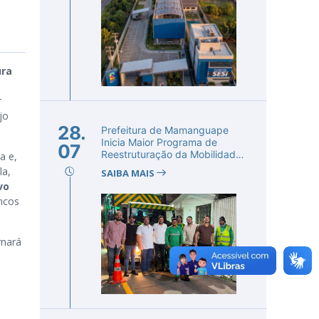
ura
r
jo
28.
Prefeitura de Mamanguape
Inicia Maior Programa de
07
Reestruturação da Mobilidade
a e,
Urba...
la,
SAIBA MAIS
vo
ncos
rnará