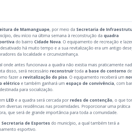
feitura de Mamanguape
, por meio da
Secretaria de Infraestrut
icípio, deu início na última semana à reconstrução da
quadra
portiva
do bairro
Cidade Nova
. O equipamento de recreação e laze
 desativado há muito tempo e a sua revitalização era um antigo dese
radores da localidade e circunvizinhança.
al onde antes funcionava a quadra não existia mais praticamente nad
nta disso, será necessário
reconstruir
toda
a base do contorno
de
omo fazer a
revitalização do piso
. O equipamento receberá um
no
o elétrico
e também ganhará um
espaço de convivência
, com ba
destinada para socialização.
 em
LED
e a quadra será cercada por
redes de contenção
, o que to
om diversas residências nas proximidades. Proporcionar uma prática
obra, que será de grande importância para toda a comunidade.
a
Secretaria de Esportes
do município, a qual também terá a
pamento esportivo.