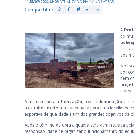
25/07/2022 8H05
ATUALIZADO HÁ 4 ANOS ATRÁS
Compartilhe:
PB
A
Pre
do mun
polies
estava
dos mo
No loc
por co
bem c
projet
e área 
A área receberá
arborização
, toda a
iluminação
será
a estrutura muito mais adequada para uma localidade c
esportiva de qualidade é um dos grandes objetivos da 
Após o término da obra a quadra será administrada pel
responsabilidade de organizar o funcionamento do equi