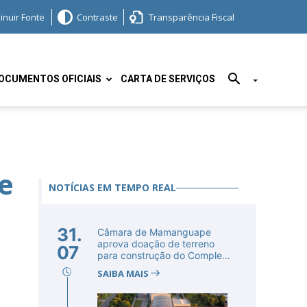
inuir Fonte
Contraste
Transparência Fiscal
OCUMENTOS OFICIAIS
CARTA DE SERVIÇOS
e
NOTÍCIAS EM TEMPO REAL
31.
Câmara de Mamanguape
aprova doação de terreno
07
para construção do Complexo
Educac...
SAIBA MAIS