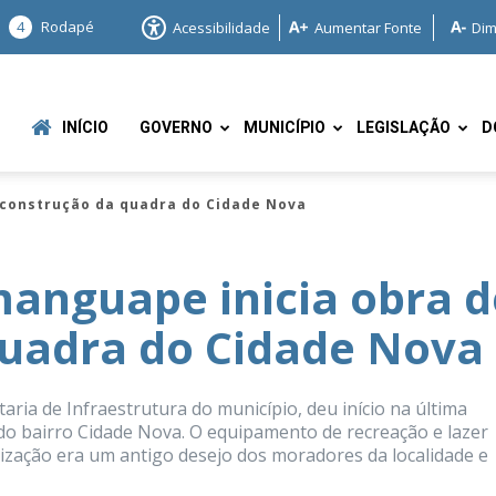
4
Rodapé
Acessibilidade
Aumentar Fonte
Dim
INÍCIO
GOVERNO
MUNICÍPIO
LEGISLAÇÃO
D
econstrução da quadra do Cidade Nova
anguape inicia obra d
quadra do Cidade Nova
e
ria de Infraestrutura do município, deu início na última
do bairro Cidade Nova. O equipamento de recreação e lazer
lização era um antigo desejo dos moradores da localidade e