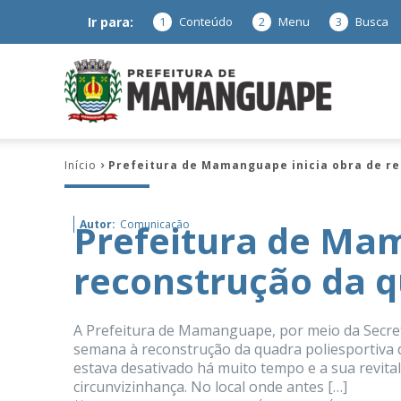
Ir para:
1
Conteúdo
2
Menu
3
Busca
Prefeitura
Início
Prefeitura de Mamanguape inicia obra de r
de
Prefeitura de Mam
Autor:
Comunicação
reconstrução da 
Mamanguap
A Prefeitura de Mamanguape, por meio da Secreta
semana à reconstrução da quadra poliesportiva 
estava desativado há muito tempo e a sua revita
–
circunvizinhança. No local onde antes […]