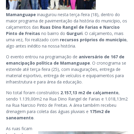
Mamanguape
inaugurou nesta terça-feira (18), dentro do
maior programa de pavimentação da história do município, os
calçamentos das
Ruas Dino Rangel de Farias e Narciso
Pinto de Freitas
no bairro do
Gurguri
. O calçamento, mais
uma vez, foi realizado com
recursos próprios do município
,
algo antes inédito na nossa história.
O evento entrou na programação de
aniversário de 167 de
emancipação política de Mamanguape
. O cronograma se
estende até terça-feira (25), com inaugurações, entrega de
material esportivo, entrega de veículos e equipamentos para
infraestrutura e para área da educação.
No total foram construídos
2.157,13 m
2
de calçamento
,
sendo 1.139,00m
2
na Rua Dino Rangel de Farias e 1.018,13m
2
na Rua Narciso Pinto de Freitas. A área também recebeu
drenagem para coleta das águas pluviais e
175m2 de
saneamento
.
As ruas ficam