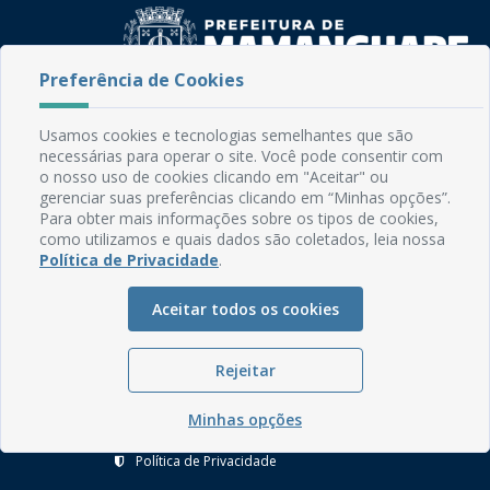
Preferência de Cookies
Rua do Imperador, 78, Centro
Usamos cookies e tecnologias semelhantes que são
CEP: 58.280-000 - Mamanguape/PB
necessárias para operar o site. Você pode consentir com
Fone: (83) 3292-2246
o nosso uso de cookies clicando em "Aceitar" ou
Email: comunicacao@mamanguape.pb.gov.br
gerenciar suas preferências clicando em “Minhas opções”.
Expediente: Segunda à Sexta, das 08h às 13h
Para obter mais informações sobre os tipos de cookies,
como utilizamos e quais dados são coletados, leia nossa
Política de Privacidade
.
Mapa do Site
Perguntas frequentes
Aceitar todos os cookies
Manual de Navegação
Glossário
Rejeitar
Ouvidoria
Minhas opções
Serviços Internos
Política de Privacidade