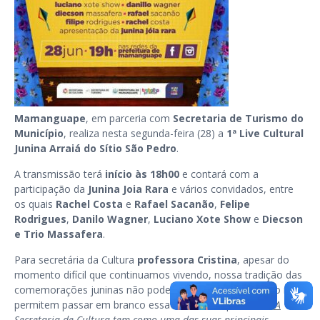
Mamanguape
, em parceria com
Secretaria de Turismo do
Município
, realiza nesta segunda-feira (28) a
1ª Live Cultural
Junina Arraiá do Sítio São Pedro
.
A transmissão terá
início às 18h00
e contará com a
participação da
Junina Joia Rara
e vários convidados, entre
os quais
Rachel Costa
e
Rafael Sacanão
,
Felipe
Rodrigues
,
Danilo Wagner
,
Luciano Xote Show
e
Diecson
e Trio Massafera
.
Para secretária da Cultura
professora Cristina
, apesar do
momento difícil que continuamos vivendo, nossa tradição das
comemorações juninas não podem ser esquecidas e não nos
permitem passar em branco essa data tão importante.
“A
Secretaria de Cultura tem como uma das suas principais