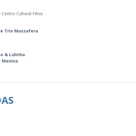
o Centro Cultural Fênix
 e Trio Massafera
ho & Lulinha
e Menina
DAS