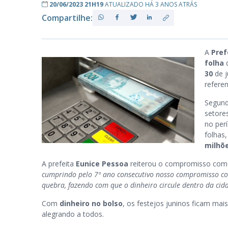
20/06/2023 21H19
ATUALIZADO HÁ 3 ANOS ATRÁS
Compartilhe:
PB
A
Pre
folha
30
de j
refere
Segun
setore
no per
folhas
milhõe
A prefeita
Eunice Pessoa
reiterou o compromisso com 
cumprindo pelo 7º ano consecutivo nosso compromisso com
quebra, fazendo com que o dinheiro circule dentro da cid
Com
dinheiro no bolso
, os festejos juninos ficam ma
alegrando a todos.