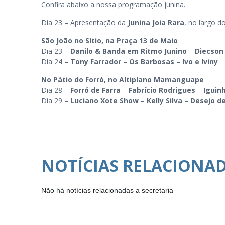
Confira abaixo a nossa programação junina.
Dia 23 – Apresentação da
Junina Joia Rara
, no largo d
São João no Sítio, na Praça 13 de Maio
Dia 23 –
Danilo & Banda em Ritmo Junino
–
Diecson
Dia 24 –
Tony Farrador
–
Os Barbosas – Ivo e Iviny
No Pátio do Forró, no Altiplano Mamanguape
Dia 28 –
Forró de Farra
–
Fabrício Rodrigues
–
Iguin
Dia 29 –
Luciano Xote Show
–
Kelly Silva
–
Desejo d
NOTÍCIAS RELACIONA
Não há notícias relacionadas a secretaria