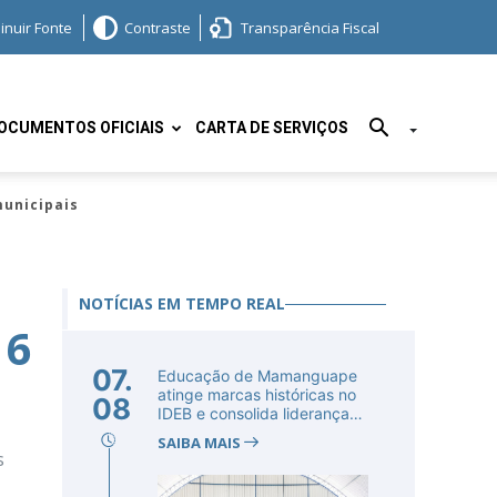
inuir Fonte
Contraste
Transparência Fiscal
OCUMENTOS OFICIAIS
CARTA DE SERVIÇOS
municipais
NOTÍCIAS EM TEMPO REAL
 6
07.
Educação de Mamanguape
atinge marcas históricas no
08
IDEB e consolida liderança
no...
SAIBA MAIS
s