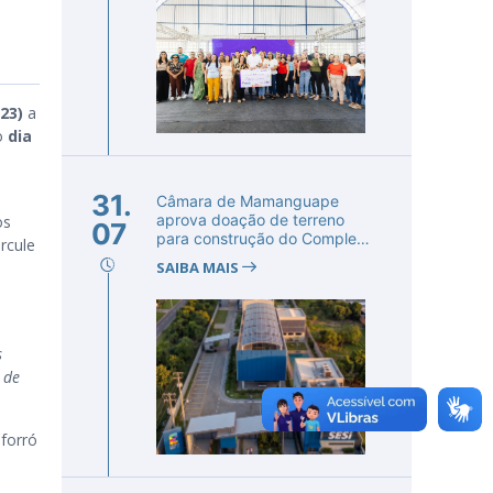
23)
a
no
dia
31.
Câmara de Mamanguape
aprova doação de terreno
os
07
para construção do Complexo
rcule
Educac...
SAIBA MAIS
s
 de
forró