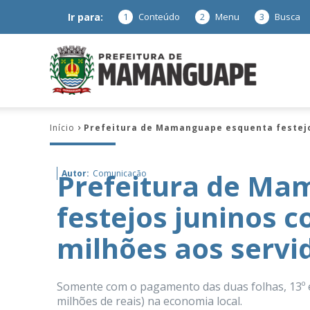
Ir para:
1
Conteúdo
2
Menu
3
Busca
Prefeitura
Início
Prefeitura de Mamanguape esquenta festejo
de
Prefeitura de Ma
Autor:
Comunicação
festejos juninos 
Mamanguap
milhões aos servi
Somente com o pagamento das duas folhas, 13º e 
–
milhões de reais) na economia local.