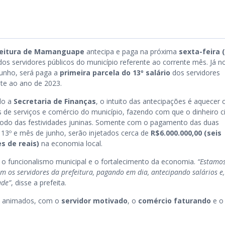
feitura de Mamanguape
antecipa e paga na próxima
sexta-feira (
dos servidores públicos do município referente ao corrente mês. Já 
unho, será paga a
primeira parcela do 13º salário
dos servidores
nte ao ano de 2023.
do a
Secretaria de Finanças
, o intuito das antecipações é aquecer 
s de serviços e comércio do município, fazendo com que o dinheiro ci
íodo das festividades juninas. Somente com o pagamento das duas
, 13º e mês de junho, serão injetados cerca de
R$6.000.000,00 (seis
s de reais)
na economia local.
o funcionalismo municipal e o fortalecimento da economia.
“Estamo
 os servidores da prefeitura, pagando em dia, antecipando salários e,
ade”
, disse a prefeita.
is animados, com o
servidor motivado
, o
comércio faturando
e o 