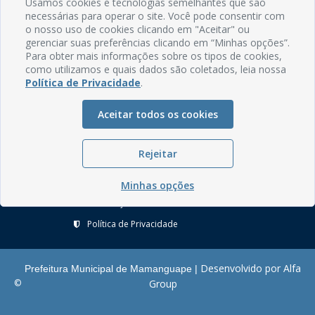
Usamos cookies e tecnologias semelhantes que são
Rua do Imperador, 78, Centro
necessárias para operar o site. Você pode consentir com
CEP: 58.280-000 - Mamanguape/PB
o nosso uso de cookies clicando em "Aceitar" ou
Fone: (83) 3292-2246
gerenciar suas preferências clicando em “Minhas opções”.
Email: comunicacao@mamanguape.pb.gov.br
Para obter mais informações sobre os tipos de cookies,
Expediente: Segunda à Sexta, das 08h às 13h
como utilizamos e quais dados são coletados, leia nossa
Política de Privacidade
.
Mapa do Site
Aceitar todos os cookies
Perguntas frequentes
Manual de Navegação
Rejeitar
Glossário
Ouvidoria
Minhas opções
Serviços Internos
Política de Privacidade
Desenvolvido por Alfa
Prefeitura Municipal de Mamanguape |
©
Group