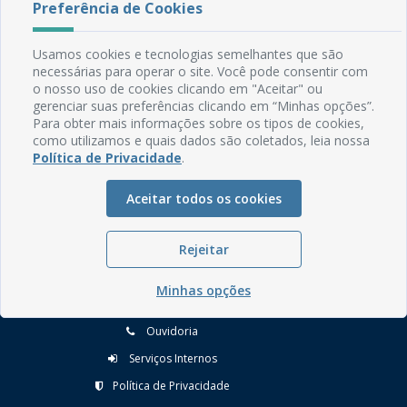
Preferência de Cookies
Usamos cookies e tecnologias semelhantes que são
necessárias para operar o site. Você pode consentir com
o nosso uso de cookies clicando em "Aceitar" ou
Rua do Imperador, 78, Centro
gerenciar suas preferências clicando em “Minhas opções”.
Para obter mais informações sobre os tipos de cookies,
CEP: 58.280-000 - Mamanguape/PB
como utilizamos e quais dados são coletados, leia nossa
Fone: (83) 3292-2246
Política de Privacidade
.
Email: comunicacao@mamanguape.pb.gov.br
Expediente: Segunda à Sexta, das 08h às 13h
Aceitar todos os cookies
Mapa do Site
Rejeitar
Perguntas frequentes
Manual de Navegação
Minhas opções
Glossário
Ouvidoria
Serviços Internos
Política de Privacidade