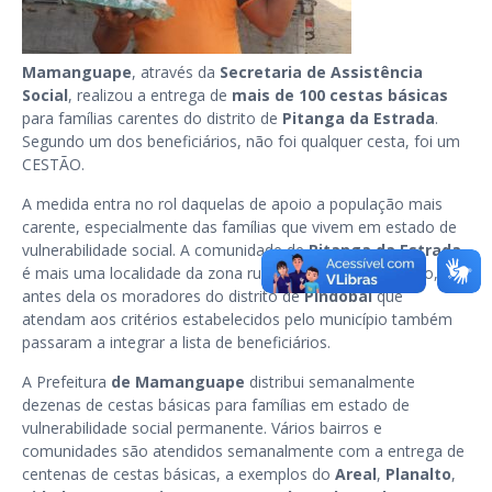
Mamanguape
, através da
Secretaria de Assistência
Social
, realizou a entrega de
mais de 100 cestas básicas
para famílias carentes do distrito de
Pitanga da Estrada
.
Segundo um dos beneficiários, não foi qualquer cesta, foi um
CESTÃO.
A medida entra no rol daquelas de apoio a população mais
carente, especialmente das famílias que vivem em estado de
vulnerabilidade social. A comunidade de
Pitanga da Estrada
é mais uma localidade da zona rural a receber o benefício,
antes dela os moradores do distrito de
Pindobal
que
atendam aos critérios estabelecidos pelo município também
passaram a integrar a lista de beneficiários.
A Prefeitura
de Mamanguape
distribui semanalmente
dezenas de cestas básicas para famílias em estado de
vulnerabilidade social permanente. Vários bairros e
comunidades são atendidos semanalmente com a entrega de
centenas de cestas básicas, a exemplos do
Areal
,
Planalto
,