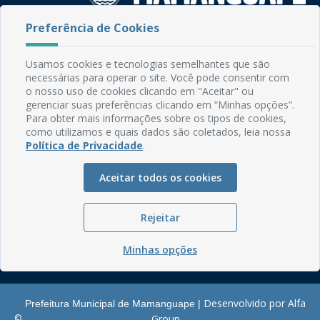
Preferência de Cookies
Rua do Imperador, 78, Centro
CEP: 58.280-000 - Mamanguape/PB
Usamos cookies e tecnologias semelhantes que são
Fone: (83) 3292-2246
necessárias para operar o site. Você pode consentir com
Email: comunicacao@mamanguape.pb.gov.br
o nosso uso de cookies clicando em "Aceitar" ou
Expediente: Segunda à Sexta, das 08h às 13h
gerenciar suas preferências clicando em “Minhas opções”.
Para obter mais informações sobre os tipos de cookies,
Mapa do Site
como utilizamos e quais dados são coletados, leia nossa
Política de Privacidade
.
Perguntas frequentes
Manual de Navegação
Aceitar todos os cookies
Glossário
Ouvidoria
Rejeitar
Serviços Internos
Minhas opções
Política de Privacidade
Desenvolvido por Alfa
Prefeitura Municipal de Mamanguape |
©
Group