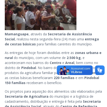
Mamanguape
, através da
Secretaria de Assistência
Social
, realizou nesta segunda-feira (24) mais uma
entrega
de cestas básicas
para famílias carentes do município.
As entregas de hoje foram divididas entre as
zonas urbana e
rural
do município, com um volume de
2.500 kg
, e
aconteceram nos bairros do
Centro
e
Areal
, bem como no
distrito de
Pindobal
. No bairro do
Areal
foram distribuídos
produtos da agricultura familiar para
190 famílias
; no
Centro
as cestas básicas beneficiaram
220 famílias
e em
Pindobal
150 famílias
receberam o benefício.
Os projetos para aquisição dos alimentos são elaborados pela
Secretaria de Agricultura
do município e a logística de
cadastramento, distribuição e entrega é feita pela
Secretaria
de Assistência Social
, através do
Centro de Referência