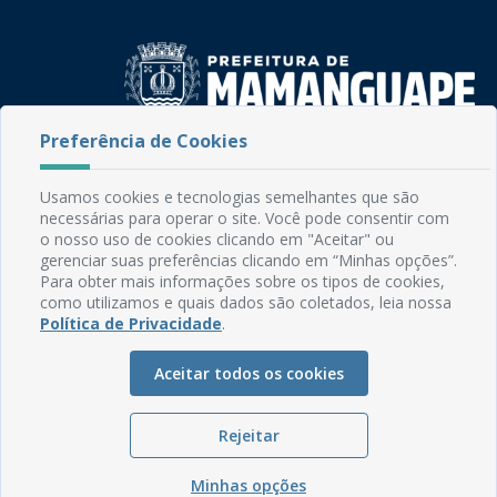
Preferência de Cookies
Rua do Imperador, 78, Centro
CEP: 58.280-000 - Mamanguape/PB
Usamos cookies e tecnologias semelhantes que são
Fone: (83) 3292-2246
necessárias para operar o site. Você pode consentir com
Email: comunicacao@mamanguape.pb.gov.br
o nosso uso de cookies clicando em "Aceitar" ou
Expediente: Segunda à Sexta, das 08h às 13h
gerenciar suas preferências clicando em “Minhas opções”.
Para obter mais informações sobre os tipos de cookies,
como utilizamos e quais dados são coletados, leia nossa
Mapa do Site
Política de Privacidade
.
Perguntas frequentes
Manual de Navegação
Aceitar todos os cookies
Glossário
Rejeitar
Ouvidoria
Serviços Internos
Minhas opções