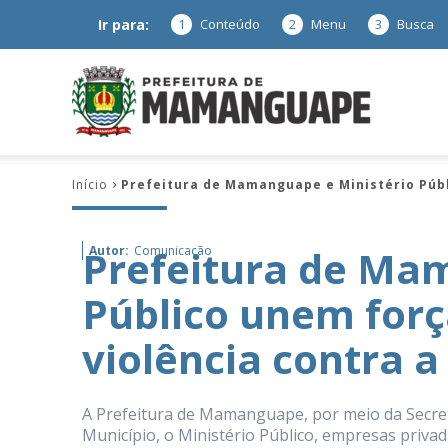
Ir para:
1
Conteúdo
2
Menu
3
Busca
Prefeitura
Início
Prefeitura de Mamanguape e Ministério Públ
de
Prefeitura de Ma
Autor:
Comunicação
Público unem for
Mamanguap
violência contra 
A Prefeitura de Mamanguape, por meio da Secreta
–
Município, o Ministério Público, empresas priva