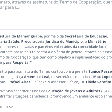
gênero, através da assinatura do Termo de Cooperação, que
ar para […]
feitura de Mamanguape
, por meio da
Secretaria de Educação
,
taria Saúde
,
Procuradoria Jurídica do Município
, o
Ministério
o
, empresas privadas e parceiros voluntários da comunidade local, 
ortante passo na luta contra a violência de gênero, através da assin
mo de Cooperação, que tem como objetivo a implementação do pro
r para Respeitar”
.
ntro para assinatura do Termo contou com a prefeita
Eunice Pess
ora de Justiça
Artemise Leal
, os secretários municipais
Max Lope
ção),
Rafael Aires
(Saúde) e o assessor jurídico, Dr.
Flávio Serafim
.
ativa visa capacitar alunos da
Educação de Jovens e Adultos
(EJA),
 enfrentar situações de violência, promovendo um ambiente escolar m
acam-se: