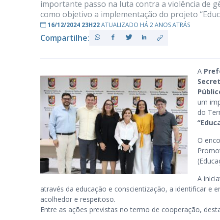
importante passo na luta contra a violência de 
como objetivo a implementação do projeto “Educ
16/12/2024 23H22
ATUALIZADO HÁ 2 ANOS ATRÁS
Compartilhe:
PB
A
Pre
Secre
Públic
um imp
do Ter
“Educa
O enco
Promot
(Educa
A inici
através da educação e conscientização, a identificar e
acolhedor e respeitoso.
Entre as ações previstas no termo de cooperação, dest