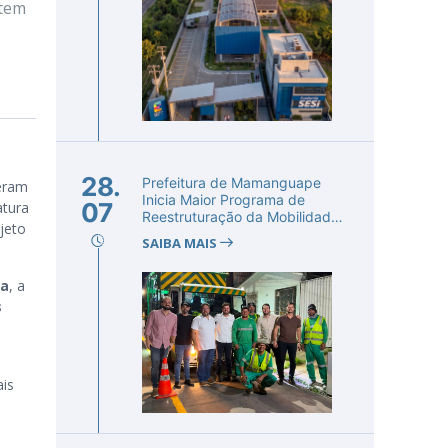
 tem
28.
Prefeitura de Mamanguape
deram
Inicia Maior Programa de
07
atura
Reestruturação da Mobilidade
jeto
Urba...
SAIBA MAIS
oa
, a
s
ais