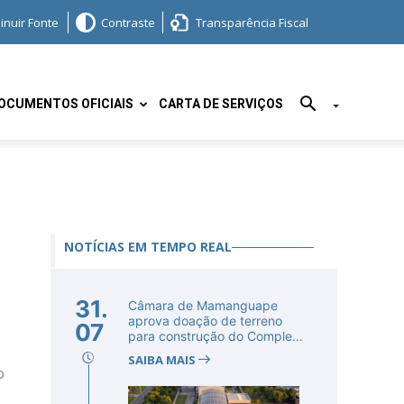
inuir Fonte
Contraste
Transparência Fiscal
OCUMENTOS OFICIAIS
CARTA DE SERVIÇOS
NOTÍCIAS EM TEMPO REAL
31.
Câmara de Mamanguape
aprova doação de terreno
07
para construção do Complexo
Educac...
SAIBA MAIS
o