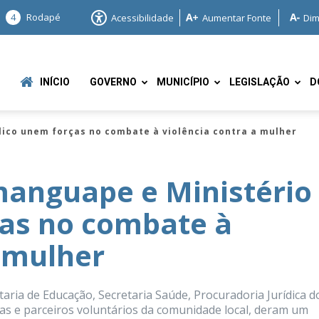
4
Rodapé
Acessibilidade
Aumentar Fonte
Dim
INÍCIO
GOVERNO
MUNICÍPIO
LEGISLAÇÃO
D
ico unem forças no combate à violência contra a mulher
manguape e Ministério
ças no combate à
e
a mulher
ria de Educação, Secretaria Saúde, Procuradoria Jurídica d
das e parceiros voluntários da comunidade local, deram um