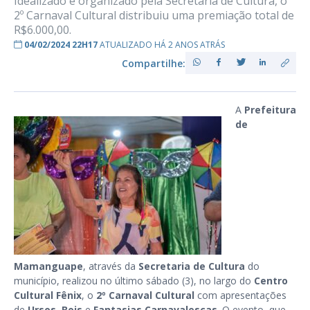
Idealizado e organizado pela Secretaria de Cultura, o
2º Carnaval Cultural distribuiu uma premiação total de
R$6.000,00.
04/02/2024 22H17
ATUALIZADO HÁ 2 ANOS ATRÁS
Compartilhe:
A
Prefeitura
de
Mamanguape
, através da
Secretaria de Cultura
do
município, realizou no último sábado (3), no largo do
Centro
Cultural Fênix
, o
2º
Carnaval Cultural
com apresentações
de
Ursos
,
Bois
e
Fantasias Carnavalescas
. O evento, que