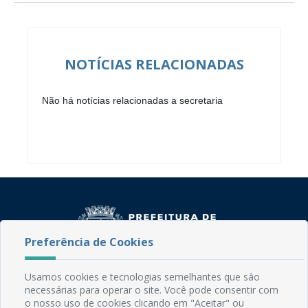
NOTÍCIAS RELACIONADAS
Não há notícias relacionadas a secretaria
Preferência de Cookies
Usamos cookies e tecnologias semelhantes que são
Rua do Imperador, 78, Centro
necessárias para operar o site. Você pode consentir com
CEP: 58.280-000 - Mamanguape/PB
o nosso uso de cookies clicando em "Aceitar" ou
Fone: (83) 3292-2246