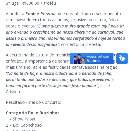
3º lugar R$600,00 + troféu
A prefeita
Eunice Pessoa
, que durante todo o seu mandato
tem investido em todas as áreas, inclusive na cultura, falou
sobre o evento.
“É uma alegria muito grande estar aqui pelo 8º
ano e vendo o crescimento da nossa abertura do carnaval, que
desde o primeiro ano nós vínhamos resgatando e hoje se tornou
um evento dessa magnitude”
, comentou a prefeita.
A secretaria de cultura do município, professora
Ana Cristina
,
enfatizou a importância da continuidade do evento que, por
mais um ano, abre as festividades carnavalescas na região.
“Na noite de hoje, a nossa cidade abre o período de folia,
permitindo que todos se divirtam, que todos aproveitem e
também façam parte dessa grande festa popular”
, disse
Cristina.
Resultado Final do Concurso:
Categoria Boi e Burrinhas
1 – Show Papai
2 – Boi Caprichoso