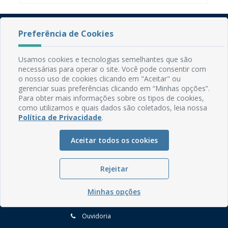
Preferência de Cookies
Usamos cookies e tecnologias semelhantes que são
necessárias para operar o site. Você pode consentir com
o nosso uso de cookies clicando em "Aceitar" ou
gerenciar suas preferências clicando em “Minhas opções”.
Rua do Imperador, 78, Centro
Para obter mais informações sobre os tipos de cookies,
CEP: 58.280-000 - Mamanguape/PB
como utilizamos e quais dados são coletados, leia nossa
Fone: (83) 3292-2246
Política de Privacidade
.
Email: comunicacao@mamanguape.pb.gov.br
Expediente: Segunda à Sexta, das 08h às 13h
Aceitar todos os cookies
Mapa do Site
Rejeitar
Perguntas frequentes
Manual de Navegação
Minhas opções
Glossário
Ouvidoria