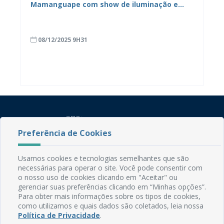
Mamanguape com show de iluminação e
“neve”
08/12/2025 9H31
Preferência de Cookies
Usamos cookies e tecnologias semelhantes que são
necessárias para operar o site. Você pode consentir com
Rua do Imperador, 78, Centro
o nosso uso de cookies clicando em "Aceitar" ou
CEP: 58.280-000 - Mamanguape/PB
gerenciar suas preferências clicando em “Minhas opções”.
Fone: (83) 3292-2246
Para obter mais informações sobre os tipos de cookies,
Email: comunicacao@mamanguape.pb.gov.br
como utilizamos e quais dados são coletados, leia nossa
Expediente: Segunda à Sexta, das 08h às 13h
Política de Privacidade
.