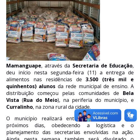
Mamanguape
, através da
Secretaria de Educação
,
deu início nesta segunda-feira (11) a entrega de
alimentos nas residências de
3.500
(três mil e
quinhentos)
alunos
da rede
m
unicipal de ensino. A
distribuição começou pelas comunidades de
Bela
Vista
(
Rua do Meio
), na periferia do município, e
Curralinho
, na zona rural da cidade.
O município
realizará
entregas sistemáticas nos
próximos dias, obedecendo a logística e o
planejamento das secretarias envolvidas
na ação
.
Ainda nesta semana também será divulgado o