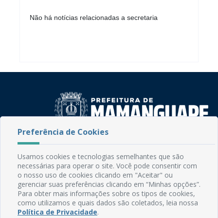
Não há notícias relacionadas a secretaria
Preferência de Cookies
Rua do Imperador, 78, Centro
CEP: 58.280-000 - Mamanguape/PB
Usamos cookies e tecnologias semelhantes que são
Fone: (83) 3292-2246
necessárias para operar o site. Você pode consentir com
o nosso uso de cookies clicando em "Aceitar" ou
Email: comunicacao@mamanguape.pb.gov.br
gerenciar suas preferências clicando em “Minhas opções”.
Expediente: Segunda à Sexta, das 08h às 13h
Para obter mais informações sobre os tipos de cookies,
como utilizamos e quais dados são coletados, leia nossa
Mapa do Site
Política de Privacidade
.