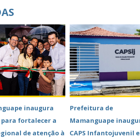
DAS
guape inaugura
Prefeitura de
 para fortalecer a
Mamanguape inaugu
egional de atenção à
CAPS Infantojuvenil e