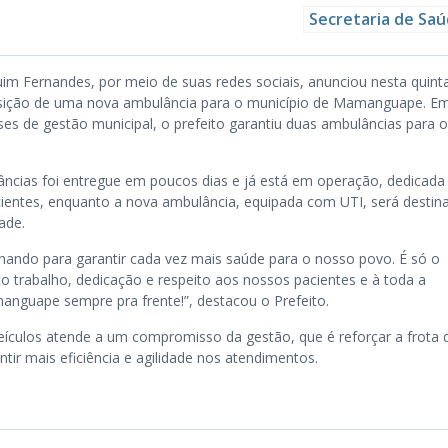
Secretaria de Sa
uim Fernandes, por meio de suas redes sociais, anunciou nesta quint
uisição de uma nova ambulância para o município de Mamanguape. E
s de gestão municipal, o prefeito garantiu duas ambulâncias para o
cias foi entregue em poucos dias e já está em operação, dedicada
entes, enquanto a nova ambulância, equipada com UTI, será destin
ade.
hando para garantir cada vez mais saúde para o nosso povo. É só o
 trabalho, dedicação e respeito aos nossos pacientes e à toda a
nguape sempre pra frente!”, destacou o Prefeito.
ículos atende a um compromisso da gestão, que é reforçar a frota 
tir mais eficiência e agilidade nos atendimentos.