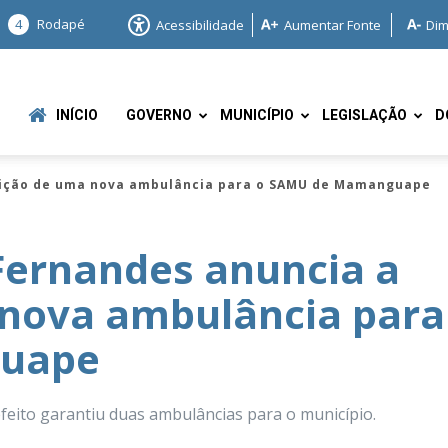
4
Rodapé
Acessibilidade
Aumentar Fonte
Dim
INÍCIO
GOVERNO
MUNICÍPIO
LEGISLAÇÃO
D
isição de uma nova ambulância para o SAMU de Mamanguape
Fernandes anuncia a
 nova ambulância para
e
uape
feito garantiu duas ambulâncias para o município.