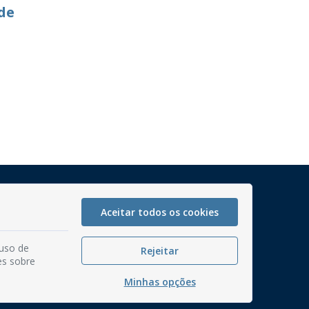
de
Mapa do Site
Perguntas frequentes
Aceitar todos os cookies
Manual de Navegação
 uso de
Rejeitar
Glossário
es sobre
Ouvidoria
Minhas opções
Serviços Internos