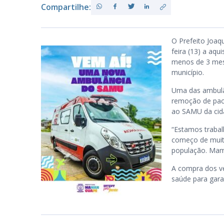
Compartilhe:
PB
O Prefeito Joaq
feira (13) a aq
menos de 3 mese
município.
Uma das ambulân
remoção de paci
ao SAMU da cid
“Estamos trabal
começo de muito
população. Mama
A compra dos ve
saúde para garan