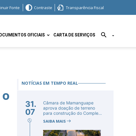
inuir Fonte
Contraste
Transparência Fiscal
OCUMENTOS OFICIAIS
CARTA DE SERVIÇOS
NOTÍCIAS EM TEMPO REAL
 o
31.
Câmara de Mamanguape
aprova doação de terreno
07
para construção do Complexo
Educac...
SAIBA MAIS