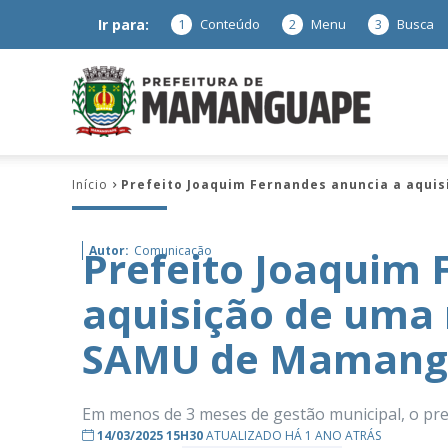
Ir para:
1
Conteúdo
2
Menu
3
Busca
Prefeitura
Início
Prefeito Joaquim Fernandes anuncia a aqu
de
Prefeito Joaquim 
Autor:
Comunicação
aquisição de uma
Mamanguap
SAMU de Mamang
Em menos de 3 meses de gestão municipal, o pre
–
14/03/2025 15H30
ATUALIZADO HÁ 1 ANO ATRÁS