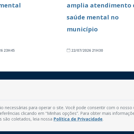
mental
amplia atendimento 
saúde mental no
município
26 23H45
22/07/2026 21H30
Rua do Imperador, 78, Centro
CEP: 58.280-000 - Mamanguape/PB
o necessárias para operar o site. Você pode consentir com o nosso
Fone: (83) 3292-2246
preferências clicando em “Minhas opções”. Para obter mais informaçõ
Email: comunicacao@mamanguape.pb.gov.br
s são coletados, leia nossa
Política de Privacidade
.
Expediente: Segunda à Sexta, das 08h às 13h