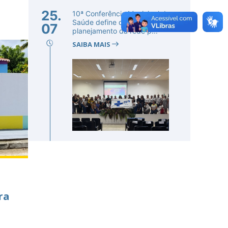
25.
10ª Conferência Municipal de
Saúde define diretrizes para o
07
planejamento da rede p...
SAIBA MAIS
ra