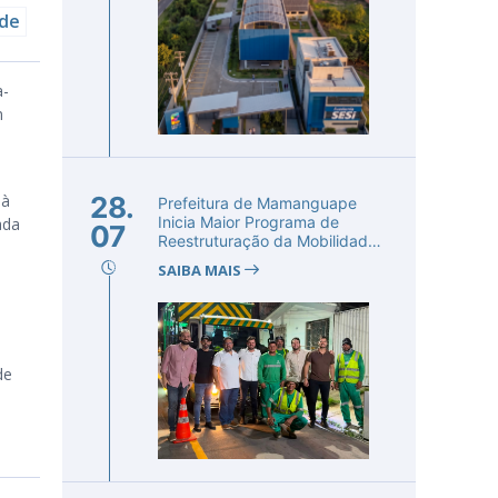
úde
a-
m
 à
28.
Prefeitura de Mamanguape
Inicia Maior Programa de
ada
07
Reestruturação da Mobilidade
Urba...
SAIBA MAIS
de