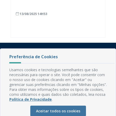
baixa renda em Mamanguape
13/08/2025 14H53
Preferência de Cookies
Usamos cookies e tecnologias semelhantes que são
necessárias para operar o site. Você pode consentir com
o nosso uso de cookies clicando em "Aceitar" ou
Rua do Imperador, 78, Centro
gerenciar suas preferências clicando em “Minhas opções”.
CEP: 58.280-000 - Mamanguape/PB
Para obter mais informações sobre os tipos de cookies,
Fone: (83) 3292-2246
como utilizamos e quais dados são coletados, leia nossa
Email: comunicacao@mamanguape.pb.gov.br
Política de Privacidade
.
Expediente: Segunda à Sexta, das 08h às 13h
Aceitar todos os cookies
Mapa do Site