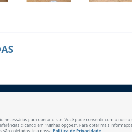
DAS
Rua do Imperador, 78, Centro
CEP: 58.280-000 - Mamanguape/PB
o necessárias para operar o site. Você pode consentir com o nosso
Fone: (83) 3292-2246
preferências clicando em “Minhas opções”. Para obter mais informaçõ
Email: comunicacao@mamanguape.pb.gov.br
s são coletados, leia nossa
Política de Privacidade
.