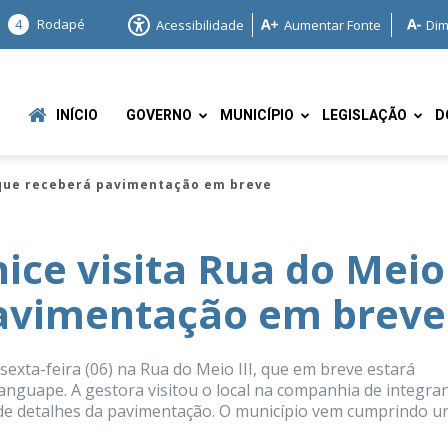
4
Rodapé
Acessibilidade
Aumentar Fonte
Dim
INÍCIO
GOVERNO
MUNICÍPIO
LEGISLAÇÃO
D
I que receberá pavimentação em breve
ice visita Rua do Meio
pavimentação em breve
e
exta-feira (06) na Rua do Meio III, que em breve estará
guape. A gestora visitou o local na companhia de integra
r de detalhes da pavimentação. O município vem cumprindo 