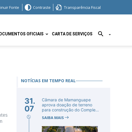
inuir Fonte
Contraste
Transparência Fiscal
OCUMENTOS OFICIAIS
CARTA DE SERVIÇOS
NOTÍCIAS EM TEMPO REAL
31.
Câmara de Mamanguape
aprova doação de terreno
07
para construção do Complexo
ntes
Educac...
SAIBA MAIS
um