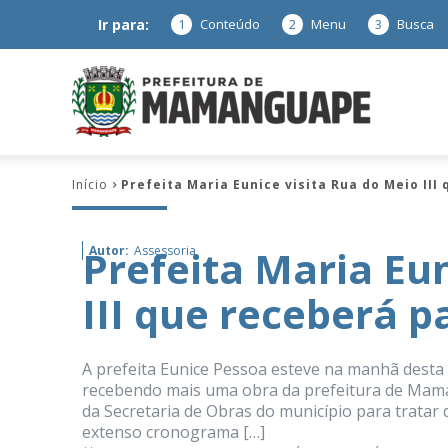
Ir para:
1
Conteúdo
2
Menu
3
Busca
Prefeitura
Início
Prefeita Maria Eunice visita Rua do Meio II
de
Prefeita Maria Eun
Autor:
Assessoria
III que receberá 
Mamanguap
A prefeita Eunice Pessoa esteve na manhã desta s
recebendo mais uma obra da prefeitura de Maman
da Secretaria de Obras do município para trata
–
extenso cronograma […]