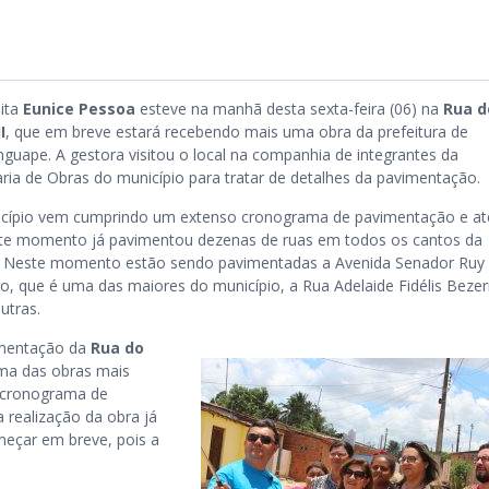
eita
Eunice Pessoa
esteve na manhã desta sexta-feira (06) na
Rua d
I
, que em breve estará recebendo mais uma obra da prefeitura de
uape. A gestora visitou o local na companhia de integrantes da
aria de Obras do município para tratar de detalhes da pavimentação.
cípio vem cumprindo um extenso cronograma de pavimentação e at
te momento já pavimentou dezenas de ruas em todos os cantos da
. Neste momento estão sendo pavimentadas a Avenida Senador Ruy
ro, que é uma das maiores do município, a Rua Adelaide Fidélis Bezer
utras.
mentação da
Rua do
 uma das obras mais
r cronograma de
a realização da obra já
eçar em breve, pois a