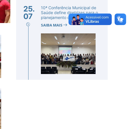
25.
10ª Conferência Municipal de
Saúde define diretrizes para o
07
planejamento da rede p...
SAIBA MAIS