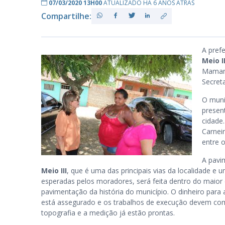
07/03/2020 13H00
ATUALIZADO HÁ 6 ANOS ATRÁS
Compartilhe:
PB
A pref
Meio II
Mamang
Secret
O muni
presen
cidade
Carnei
entre o
A pavi
Meio III
, que é uma das principais vias da localidade e
esperadas pelos moradores, será feita dentro do maio
pavimentação da história do município. O dinheiro para 
está assegurado e os trabalhos de execução devem com
topografia e a medição já estão prontas.