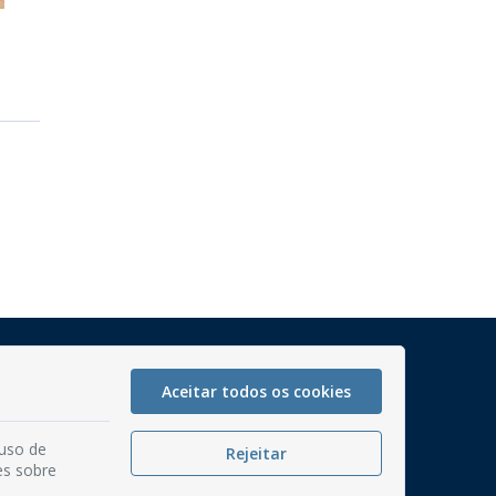
Mapa do Site
Aceitar todos os cookies
Perguntas frequentes
Manual de Navegação
 uso de
Rejeitar
Glossário
es sobre
Ouvidoria