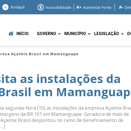
4
Rodapé
Acessibilidade
Aumentar Fonte
Dim
INÍCIO
GOVERNO
MUNICÍPIO
LEGISLAÇÃO
D
mpresa Açaímix Brasil em Mamanguape
sita as instalações da
 Brasil em Mamanguap
e
ma segunda-feira (15) as instalações da empresa Açaimix Bras
 as margens da BR 101 em Mamanguape. Geradora de mais de
a Açaimix Brasil despontou no ramo de beneficiamento de
[…]