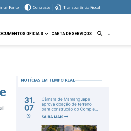
inuir Fonte
Contraste
Transparência Fiscal
OCUMENTOS OFICIAIS
CARTA DE SERVIÇOS
NOTÍCIAS EM TEMPO REAL
e
31.
Câmara de Mamanguape
aprova doação de terreno
07
il,
para construção do Complexo
Educac...
SAIBA MAIS