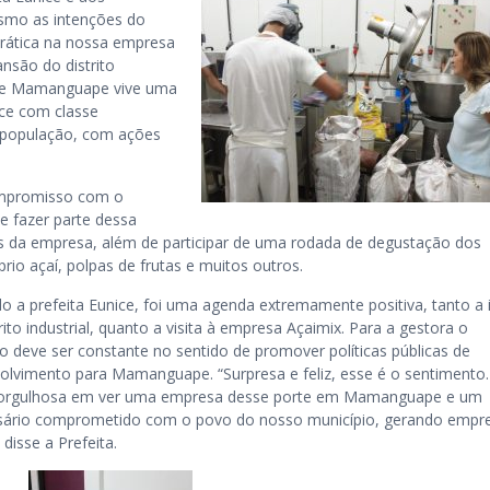
smo as intenções do
rática na nossa empresa
ansão do distrito
que Mamanguape vive uma
ice com classe
a população, com ações
compromisso com o
e fazer parte dessa
ncias da empresa, além de participar de uma rodada de degustação dos
rio açaí, polpas de frutas e muitos outros.
o a prefeita Eunice, foi uma agenda extremamente positiva, tanto a 
rito industrial, quanto a visita à empresa Açaimix. Para a gestora o
ho deve ser constante no sentido de promover políticas públicas de
olvimento para Mamanguape. “Surpresa e feliz, esse é o sentimento.
 orgulhosa em ver uma empresa desse porte em Mamanguape e um
ário comprometido com o povo do nosso município, gerando empr
 disse a Prefeita.