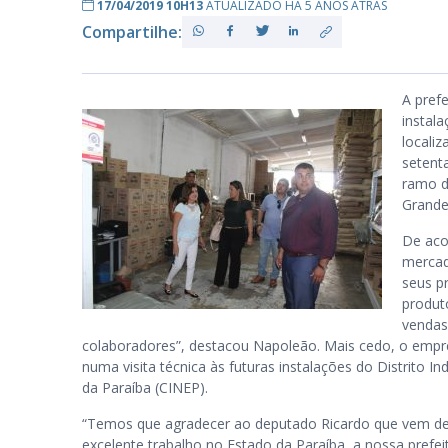
17/04/2019 10H13
ATUALIZADO HÁ 5 ANOS ATRÁS
Compartilhe:
PB
A prefe
instala
locali
setent
ramo d
Grande
De aco
mercad
seus p
produt
vendas
colaboradores”, destacou Napoleão. Mais cedo, o empr
numa visita técnica às futuras instalações do Distrito 
da Paraíba (CINEP).
“Temos que agradecer ao deputado Ricardo que vem d
excelente trabalho no Estado da Paraíba, a nossa prefei