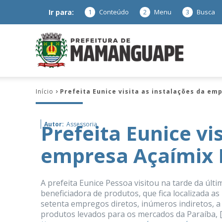
Ir para:
1
Conteúdo
2
Menu
3
Busca
Prefeitura
Início
Prefeita Eunice visita as instalações da e
de
Prefeita Eunice vi
Autor:
Assessoria
empresa Açaímix
Mamanguap
A prefeita Eunice Pessoa visitou na tarde da últi
beneficiadora de produtos, que fica localizada
setenta empregos diretos, inúmeros indiretos, 
–
produtos levados para os mercados da Paraíba, 