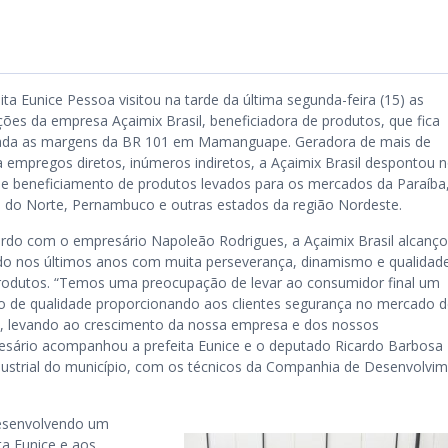
ita Eunice Pessoa visitou na tarde da última segunda-feira (15) as
ções da empresa Açaimix Brasil, beneficiadora de produtos, que fica
zada as margens da BR 101 em Mamanguape. Geradora de mais de
a empregos diretos, inúmeros indiretos, a Açaimix Brasil despontou 
e beneficiamento de produtos levados para os mercados da Paraíba,
 do Norte, Pernambuco e outras estados da região Nordeste.
rdo com o empresário Napoleão Rodrigues, a Açaimix Brasil alcanç
o nos últimos anos com muita perseverança, dinamismo e qualidad
rodutos. “Temos uma preocupação de levar ao consumidor final um
o de qualidade proporcionando aos clientes segurança no mercado 
, levando ao crescimento da nossa empresa e dos nossos
esário acompanhou a prefeita Eunice e o deputado Ricardo Barbosa
Industrial do município, com os técnicos da Companhia de Desenvolvi
esenvolvendo um
ta Eunice e aos