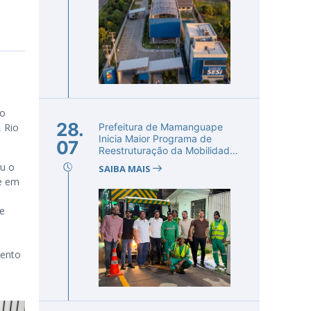
no
28.
 Rio
Prefeitura de Mamanguape
Inicia Maior Programa de
07
Reestruturação da Mobilidade
Urba...
ou o
SAIBA MAIS
e em
de
mento